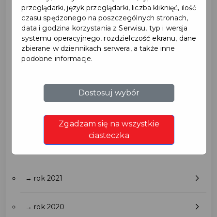
→ rok 2027
przeglądarki, język przeglądarki, liczba kliknięć, ilość
czasu spędzonego na poszczególnych stronach,
data i godzina korzystania z Serwisu, typ i wersja
→ rok 2026
systemu operacyjnego, rozdzielczość ekranu, dane
zbierane w dziennikach serwera, a także inne
podobne informacje.
→ rok 2025
Dostosuj wybór
→ rok 2024
→ rok 2023
Zgadzam się na wszystkie
ciasteczka
→ rok 2022
→ rok 2021
→ rok 2020