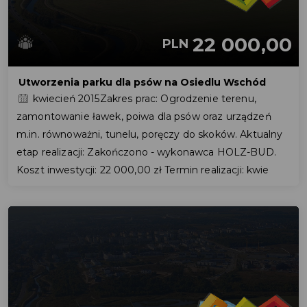
22 000,00
PLN
Utworzenia parku dla psów na Osiedlu Wschód
kwiecień 2015Zakres prac: Ogrodzenie terenu,
zamontowanie ławek, poiwa dla psów oraz urządzeń
m.in. równoważni, tunelu, poręczy do skoków. Aktualny
etap realizacji: Zakończono - wykonawca HOLZ-BUD.
Koszt inwestycji: 22 000,00 zł Termin realizacji: kwie