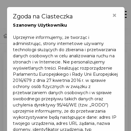
×
Otwór
Zgoda na Ciasteczka
Szanowny Użytkowniku
Home
Inwestycje
Uprzejmie informujemy, że tworząc i
administrując, strony internetowe używamy
technologii służących do zbierania i przetwarzania
danych osobowych w celu analizowania ruchu na
Mapa inwestycji
stronach i w Internecie. Nie personalizujemy
wyświetlanych treści. Realizując rozporządzenie
Parlamentu Europejskiego i Rady Unii Europejskiej
Wszystkie inwestycje
2016/679 z dnia 27 kwietnia 2016 r. w sprawie
ochrony osób fizycznych w związku z
przetwarzaniem danych osobowych i w sprawie
Budżet obywatelski
swobodnego przepływu takich danych oraz
uchylenia dyrektywy 95/46/WE (tzw. „RODO”)
uprzejmie informujemy, że do przetwarzania
Inwestycje miejskie
wykorzystywane będą następujące dane: adres IP
twojego urządzenia, adres URL żądania, nazwa
domeny, identyfikator urządzenia, typ