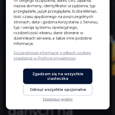
IP twojego urządzenia, adres URL żądania,
sieci czujników
nazwa domeny, identyfikator urządzenia, typ
przeglądarki, język przeglądarki, liczba kliknięć,
ilość czasu spędzonego na poszczególnych
mierzących
stronach, data i godzina korzystania z Serwisu,
typ i wersja systemu operacyjnego,
zanieczyszczenia
rozdzielczość ekranu, dane zbierane w
dziennikach serwera, a także inne podobne
informacje.
powietrza PM
Szczegółowe informacje o plikach cookies
znajdziesz w Polityce prywatności
10 i PM 2,5
Zgadzam się na wszystkie
(smogu) oraz
ciasteczka
Odrzuć wszystkie opcjonalne
prezentacja
Dostosuj wybór
danych na