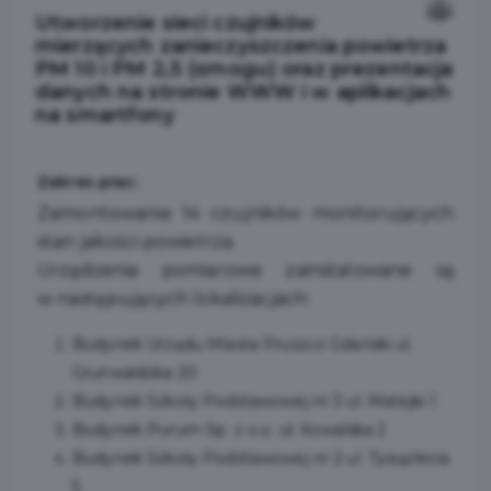
Utworzenie sieci czujników
mierzących zanieczyszczenia powietrza
PM 10 i PM 2,5 (smogu) oraz prezentacja
danych na stronie WWW i w aplikacjach
na smartfony
Zakres prac:
Zamontowanie 14 czujników monitorujących
stan jakości powietrza.
Urządzenia pomiarowe zainstalowane są
w następujących lokalizacjach:
Budynek Urzędu Miasta Pruszcz Gdański ul.
Grunwaldzka 20
Budynek Szkoły Podstawowej nr 3 ul. Matejki 1
Budynek Purum Sp. z o.o. ul. Kowalska 2
Budynek Szkoły Podstawowej nr 2 ul. Tysiąclecia
5