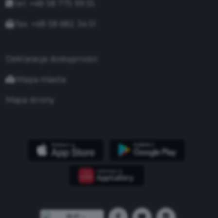
tel. +48 58 775 99 55
fax. +48 58 682 34 51
Deklaracja dostępności
Mapa miasta
Mapa strony