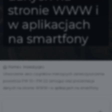
stronie WWW i
w aplikacjach
na smartfony
Home
Inwestycje
Utworzenie sieci czujników mierzących zanieczyszczenia
powietrza PM 10 i PM 2,5 (smogu) oraz prezentacja
danych na stronie WWW i w aplikacjach na smartfony