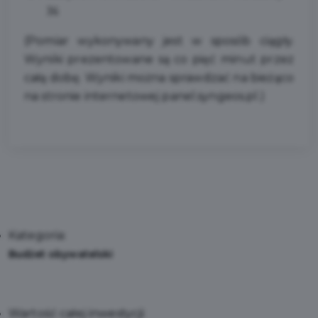
36
(Pomiar wykonywany jest w sposób ciągły.
Wyniki prezentowane są co pięć minut przez
całą dobę. Wyniki można sprawdzać na bieżąco
na stronie internetowej
panel.syngeos.pl
.)
Kategoria:
Budżet obywatelski
Wartość całej inwestycji: