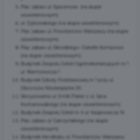
Plac zabaw ul. Spacerowa (na słupie
oświetleniowym)
ul. Dybowskiego (na słupie oświetleniowym)
Plac zabaw ul. Powstańców Warszawy (na słupie
oświetleniowym)
Plac zabaw ul. Sikorskiego- Osiedle Komarowo
(na słupie oświetleniowym)
Budynek Zespołu Szkół Ogólnokształcących nr 1
ul. Niemcewicza 1
Budynek Szkoły Podstawowej nr 1 przy ul.
Obrońców Westerplatte 30
Skrzyżowanie ul. Emilii Plater z ul. Jana
Kochanowskiego (na słupie oświetleniowym)
Budynek Zespołu Szkół nr 4 ul. Kasprowicza 16
Plac zabaw ul. Gałczyńskiego (na słupie
oświetleniowym)
Budynek Aeroklubu ul. Powstańców Warszawy