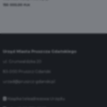
150 000,00
PLN
Urząd Miasta Pruszcza Gdańskiego
ul. Grunwaldzka 20
83-000 Pruszcz Gdański
urzad@pruszcz-gdanski.pl
Książka teleadresowa Urzędu