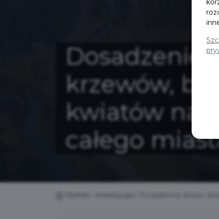
kor
roz
inn
Szc
Dosadzenie 
pry
krzewów, byli
kwiatów na t
całego miast
Home
Inwestycje
Dosadzenie drzew, krze