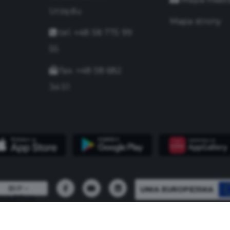
Urzędu
Mapa strony
tel. +48 58 775 99
55
fax. +48 58 682
34 51
UNIA EUROPEJSKA
 - 2026 Urząd Miasta Pruszcza Gdańskiego - Wszystkie 