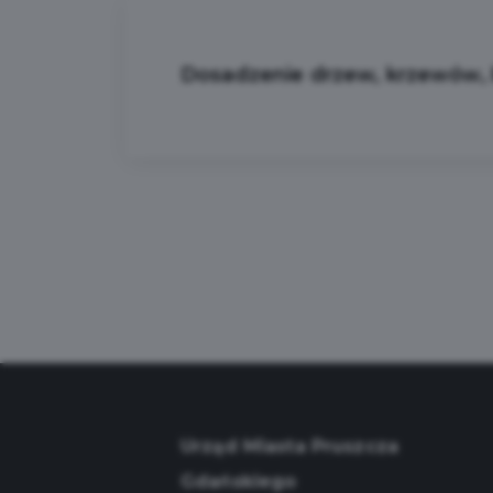
Dosadzenie drzew, krzewów, b
Urząd Miasta Pruszcza
Gdańskiego