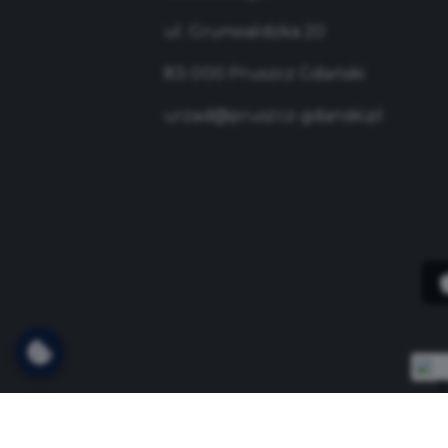
ul. Grunwaldzka 20
83-000 Pruszcz Gdański
urzad@pruszcz-gdanski.pl
Copyright © 2021