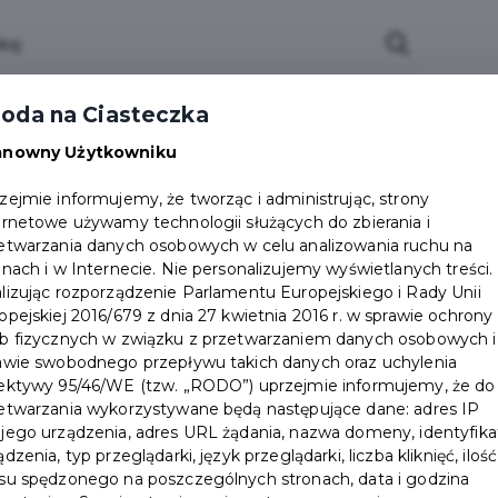
ci
Wydarzenia
O Mieście
Kultura i Sport
oda na Ciasteczka
eczna
Programy
Czyste miasto
Zainwes
anowny Użytkowniku
zu
Mapa Miasta
Załatw sprawę
Zamówie
zejmie informujemy, że tworząc i administrując, strony
ernetowe używamy technologii służących do zbierania i
Ochrona ludności
etwarzania danych osobowych w celu analizowania ruchu na
onach i w Internecie. Nie personalizujemy wyświetlanych treści.
lizując rozporządzenie Parlamentu Europejskiego i Rady Unii
opejskiej 2016/679 z dnia 27 kwietnia 2016 r. w sprawie ochrony
b fizycznych w związku z przetwarzaniem danych osobowych i
awie swobodnego przepływu takich danych oraz uchylenia
ektywy 95/46/WE (tzw. „RODO”) uprzejmie informujemy, że do
etwarzania wykorzystywane będą następujące dane: adres IP
jego urządzenia, adres URL żądania, nazwa domeny, identyfika
ądzenia, typ przeglądarki, język przeglądarki, liczba kliknięć, ilość
su spędzonego na poszczególnych stronach, data i godzina