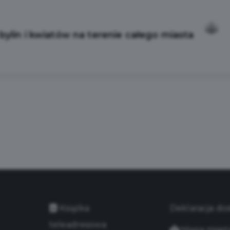
ylin i kwiatów na terenie całego miasta
Książka
Deklaracja do
teleadresowa
Mapa miast