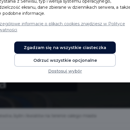
zystania z Serwisu, typ i wersja systemu operacyjnego,
dzielczość ekranu, dane zbierane w dziennikach serwera, a takż
e podobne informacje.
zegółowe informacje o plikach cookies znajdziesz w Polityce
drzew,
watności
n i
Zgadzam się na wszystkie ciasteczka
Odrzuć wszystkie opcjonalne
erenie
Dostosuj wybór
a
wów, bylin i kwiatów na terenie całego miasta