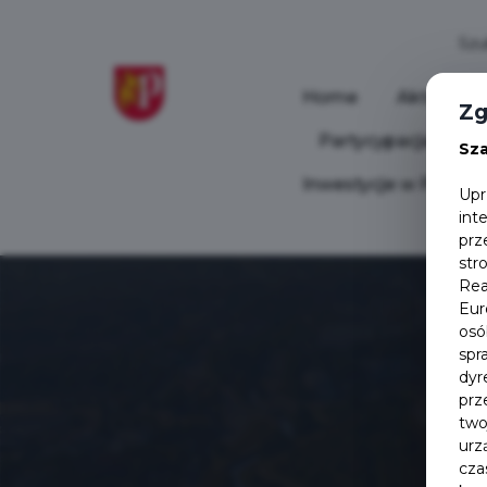
Home
Aktualnoś
Zg
Partycypacja Społ
Sz
Inwestycje w Pruszc
Upr
int
prz
str
Rea
Eur
osó
spr
dyr
prz
two
urz
cza