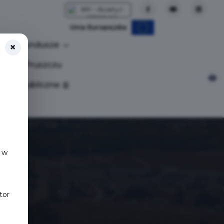
Unia Europejska
Fundusze
×
tuj w Pruszczu
nia publiczne
 w
tor