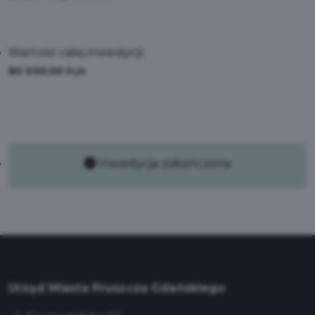
Wartość całej inwestycji:
80 000,00
PLN
Inwestycja zakończona
Urząd Miasta Pruszcza Gdańskiego