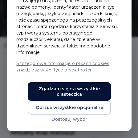
IP twojego urządzenia, adres URL żądania,
publiczna
nazwa domeny, identyfikator urządzenia, typ
przeglądarki, język przeglądarki, liczba kliknięć,
ilość czasu spędzonego na poszczególnych
stronach, data i godzina korzystania z Serwisu,
typ i wersja systemu operacyjnego,
rozdzielczość ekranu, dane zbierane w
Home
Inwestycje
Toaleta publiczna
dziennikach serwera, a także inne podobne
informacje.
Szczegółowe informacje o plikach cookies
znajdziesz w Polityce prywatności
Toaleta publiczna
Zgadzam się na wszystkie
ciasteczka
Zakres prac:
Odrzuć wszystkie opcjonalne
Toaleta publiczna zlokalizowana będzie przy
ul. Dworcowej, w okolicy parku piknikowego.
Dostosuj wybór
Aktualny etap realizacji: