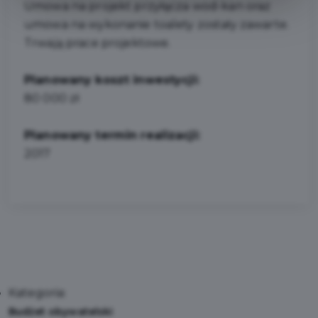
Umowa na projekt przyłącza wod-kan oraz
umowa na wykonanie toalety zostały zawarte.
Trwają prace projektowe.
Planowany koszt inwestycji:
80 000 zł
Planowany termin realizacji:
2017
Kategoria:
Budżet obywatelski