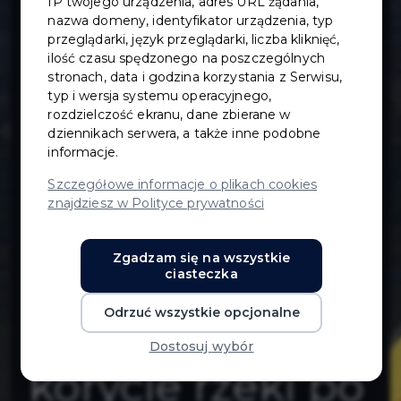
IP twojego urządzenia, adres URL żądania,
doposażenie
nazwa domeny, identyfikator urządzenia, typ
przeglądarki, język przeglądarki, liczba kliknięć,
ilość czasu spędzonego na poszczególnych
terenu o zestaw
stronach, data i godzina korzystania z Serwisu,
typ i wersja systemu operacyjnego,
zabawowy
rozdzielczość ekranu, dane zbierane w
dziennikach serwera, a także inne podobne
informacje.
Statek, leżaki,
Szczegółowe informacje o plikach cookies
znajdziesz w Polityce prywatności
drewniane
Zgadzam się na wszystkie
siedziska na
ciasteczka
Odrzuć wszystkie opcjonalne
betonowym
Dostosuj wybór
korycie rzeki po