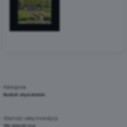
Kategoria:
Budżet obywatelski
Wartość całej inwestycji:
150 000,00
PLN