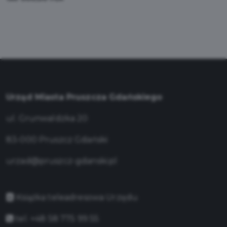
Urząd Miasta Pruszcza Gdańskiego
ul. Grunwaldzka 20
83-000 Pruszcz Gdański
urzad@pruszcz-gdanski.pl
Książka teleadresowa Urzędu
tel. +48 58 775 99 55