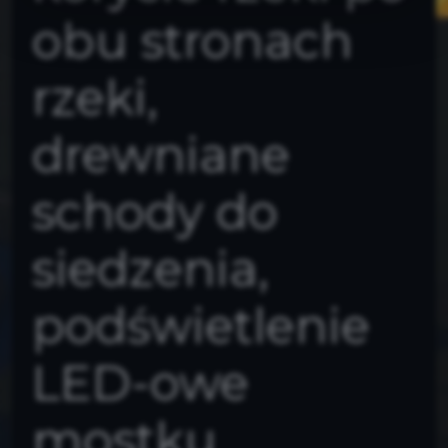
obu stronach
rzeki,
drewniane
schody do
siedzenia,
podświetlenie
LED-owe
mostku