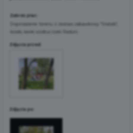
Zakres prac:
Doposażenie terenu o zestaw zabawkowy "Statek",
leżaki, ławki wzdłuż rzeki Raduni.
Zdjęcia przed:
Zdjęcia po: