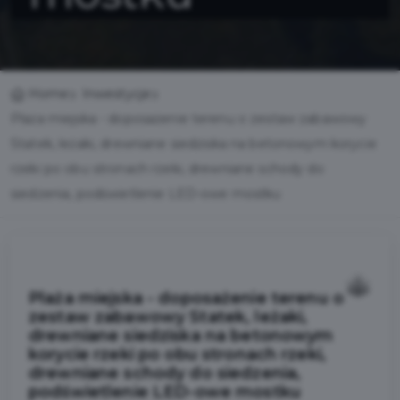
Home
Inwestycje
Plaża miejska - doposażenie terenu o zestaw zabawowy
Statek, leżaki, drewniane siedziska na betonowym korycie
rzeki po obu stronach rzeki, drewniane schody do
siedzenia, podświetlenie LED-owe mostku
Plaża miejska - doposażenie terenu o
zestaw zabawowy Statek, leżaki,
drewniane siedziska na betonowym
korycie rzeki po obu stronach rzeki,
drewniane schody do siedzenia,
podświetlenie LED-owe mostku