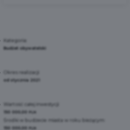
Kategoria:
Budżet obywatelski
Okres realizacji:
od stycznia 2021
Wartość całej inwestycji:
150 000,00
PLN
Środki w budżecie miasta w roku bieżącym:
150 000,00
PLN