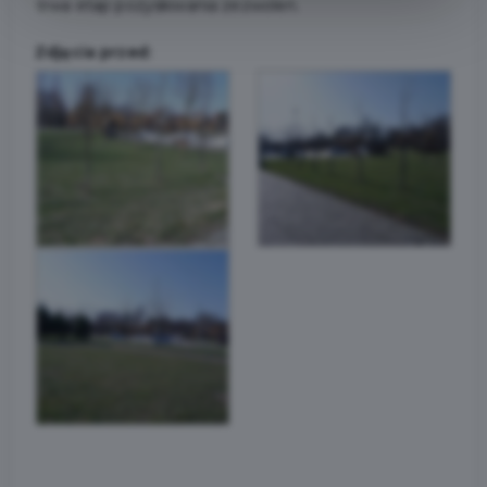
trwa etap pozyskiwania zezwoleń.
Zdjęcia przed: