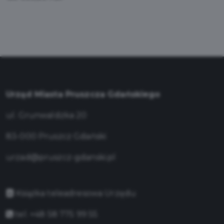
Urząd Miasta Pruszcza Gdańskiego
ul. Grunwaldzka 20
83-000 Pruszcz Gdański
urzad@pruszcz-gdanski.pl
Książka teleadresowa Urzędu
tel. +48 58 775 99 55