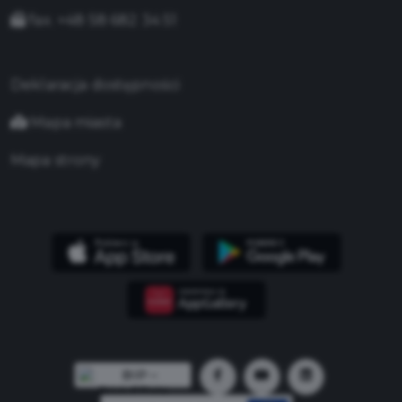
fax. +48 58 682 34 51
Deklaracja dostępności
Mapa miasta
Mapa strony