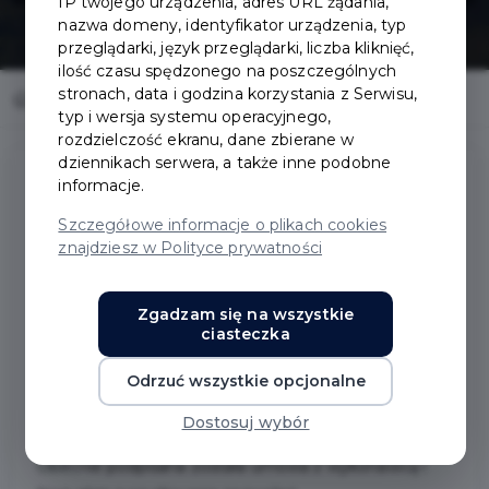
IP twojego urządzenia, adres URL żądania,
nazwa domeny, identyfikator urządzenia, typ
przeglądarki, język przeglądarki, liczba kliknięć,
ilość czasu spędzonego na poszczególnych
stronach, data i godzina korzystania z Serwisu,
Home
Inwestycje
Park Trampolin
typ i wersja systemu operacyjnego,
rozdzielczość ekranu, dane zbierane w
dziennikach serwera, a także inne podobne
informacje.
Park Trampolin
Szczegółowe informacje o plikach cookies
znajdziesz w Polityce prywatności
Zakres prac:
Zgadzam się na wszystkie
Projekt relizowany jest w ramach Budżetu
ciasteczka
Obywatelskiego, zgodnie z projektem zakres prac
ma obejmować montaż 5 do 10 trampolin w Parku
Odrzuć wszystkie opcjonalne
Kulturowym Faktoria.
Dostosuj wybór
Obecnie podpisana została umowa z wykonawcą i