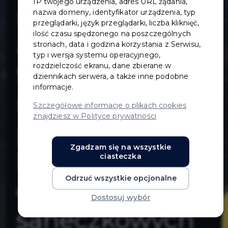
IP twojego urządzenia, adres URL żądania,
miejsc
nazwa domeny, identyfikator urządzenia, typ
przeglądarki, język przeglądarki, liczba kliknięć,
ilość czasu spędzonego na poszczególnych
aktywności
stronach, data i godzina korzystania z Serwisu,
typ i wersja systemu operacyjnego,
fizycznej i
rozdzielczość ekranu, dane zbierane w
dziennikach serwera, a także inne podobne
informacje.
rekreacji
Szczegółowe informacje o plikach cookies
znajdziesz w Polityce prywatności
poprzez
Zgadzam się na wszystkie
budowę 5
ciasteczka
Odrzuć wszystkie opcjonalne
górek
Dostosuj wybór
saneczkowych