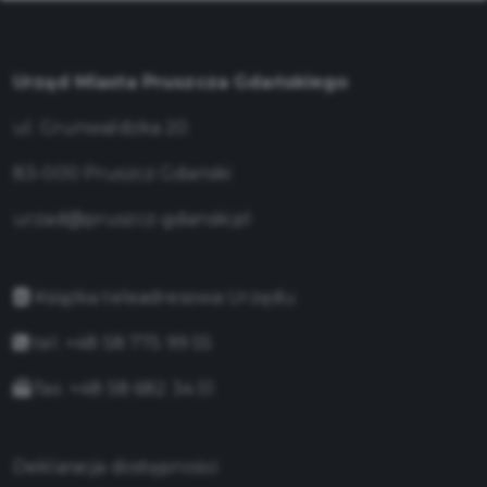
Urząd Miasta Pruszcza Gdańskiego
ul. Grunwaldzka 20
83-000 Pruszcz Gdański
urzad@pruszcz-gdanski.pl
Książka teleadresowa Urzędu
tel. +48 58 775 99 55
fax. +48 58 682 34 51
Deklaracja dostępności