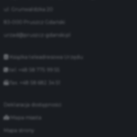
ul. Grunwaldzka 20
83-000 Pruszcz Gdański
urzad@pruszcz-gdanski.pl
Książka teleadresowa Urzędu
tel. +48 58 775 99 55
fax. +48 58 682 34 51
Deklaracja dostępności
Mapa miasta
Mapa strony