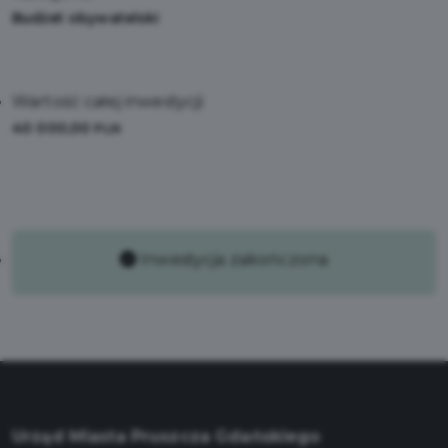
Budżet obywatelski
Wartość całej inwestycji:
40 000,00
PLN
Inwestycja zakończona
Urząd Miasta Pruszcza Gdańskiego