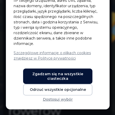
IP twojego urządzenia, adres URL żądania,
dostępności
nazwa domeny, identyfikator urządzenia, typ
przeglądarki, język przeglądarki, liczba kliknięć,
ilość czasu spędzonego na poszczególnych
miejsc do
stronach, data i godzina korzystania z Serwisu,
typ i wersja systemu operacyjnego,
chwilowego
rozdzielczość ekranu, dane zbierane w
dziennikach serwera, a także inne podobne
informacje.
odpoczynku,
Szczegółowe informacje o plikach cookies
znajdziesz w Polityce prywatności
posiadających
Zgadzam się na wszystkie
ławki oraz
ciasteczka
Odrzuć wszystkie opcjonalne
stojaki dla
Dostosuj wybór
rowerów