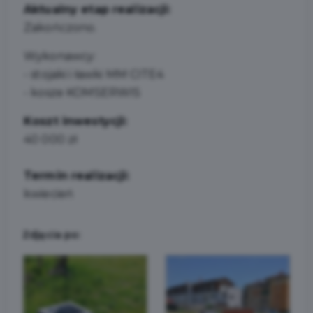
Aktualny etap realizacji:
Zakończono.
Wykonawcy:
- stojaki i ławki MM CITE4
- kosze KOMSERWIS
Koszt inwestycji:
40 000 zł
Termin realizacji:
kwiecień
Zdjęcia po: