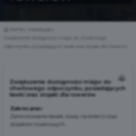
Home
Inwestycje
Zwiększenie dostępności miejsc do chwilowego
odpoczynku, posiadających ławki oraz stojaki dla rowerów
Zwiększenie dostępności miejsc do
chwilowego odpoczynku, posiadających
ławki oraz stojaki dla rowerów
Zakres prac:
Zamontowanie ławek, koszy na śmierci oraz
stojaków rowerowych.