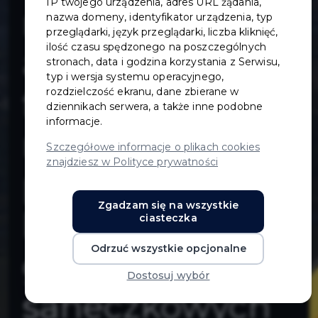
IP twojego urządzenia, adres URL żądania,
miejsc
nazwa domeny, identyfikator urządzenia, typ
przeglądarki, język przeglądarki, liczba kliknięć,
ilość czasu spędzonego na poszczególnych
aktywności
stronach, data i godzina korzystania z Serwisu,
typ i wersja systemu operacyjnego,
fizycznej i
rozdzielczość ekranu, dane zbierane w
dziennikach serwera, a także inne podobne
informacje.
rekreacji
Szczegółowe informacje o plikach cookies
znajdziesz w Polityce prywatności
poprzez
Zgadzam się na wszystkie
budowę 5
ciasteczka
Odrzuć wszystkie opcjonalne
górek
Dostosuj wybór
saneczkowych