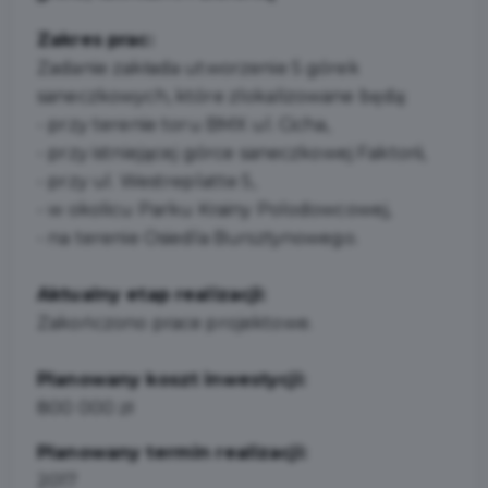
Zakres prac:
Zadanie zakłada utworzenie 5 górek
saneczkowych, które zlokalizowane będą:
- przy terenie toru BMX ul. Cicha,
- przy istniejącej górce saneczkowej Faktorii,
- przy ul. Westreplatte 5,
- w okolicu Parku Krainy Polodowcowej,
- na terenie Osiedla Bursztynowego.
Aktualny etap realizacji:
Zakończono prace projektowe.
Planowany koszt inwestycji:
800 000 zł
Planowany termin realizacji:
2017