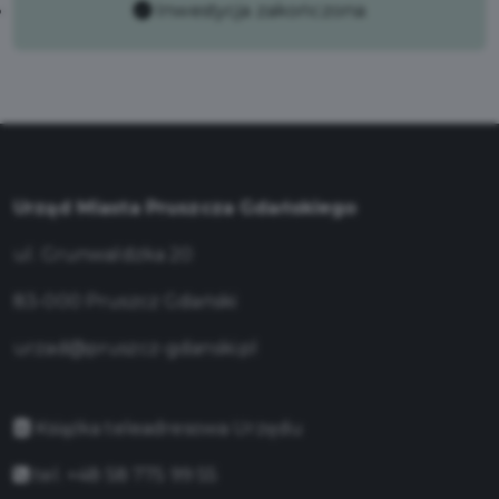
Inwestycja zakończona
Urząd Miasta Pruszcza Gdańskiego
ul. Grunwaldzka 20
83-000 Pruszcz Gdański
urzad@pruszcz-gdanski.pl
Książka teleadresowa Urzędu
tel. +48 58 775 99 55