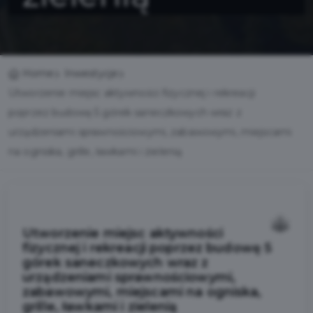
Home
Inwestycje
Utworzenie miejsc aktywności fizycznej i rekreacji
poprzez budowę 5 górek saneczkowych wraz z
urządzeniami sprawnościowymi, zabawowymi, miejscami
na ogniska, grille, ławkami i zielenią
Utworzenie miejsc aktywności
fizycznej i rekreacji poprzez budowę 5
górek saneczkowych wraz z
urządzeniami sprawnościowymi,
zabawowymi, miejscami na ogniska,
grille, ławkami i zielenią