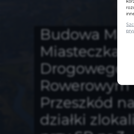
kor
roz
inn
Szc
Budowa Mał
pry
Miasteczka 
Drogowego 
Rowerowym 
Przeszkód na
działki zloka