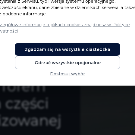
zystania z Serwisu, typ i wersja systemu operacyjnego,
dzielczość ekranu, dane zbierane w dziennikach serwera, a takż
e podobne informacje.
zegółowe informacje o plikach cookies znajdziesz w Polityce
ego
watności
Ruchu
Zgadzam się na wszystkie ciasteczka
Odrzuć wszystkie opcjonalne
z
Dostosuj wybór
Torem
 części
lizowanej