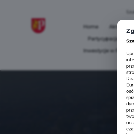
Home
Aktualnoś
Zg
Partycypacja Społ
Sz
Inwestycje w Pruszc
Upr
int
prz
str
Rea
Eur
osó
spr
dyr
prz
two
urz
cza