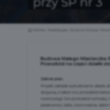
przy SP nr 3
Home
Inwestycje
Budowa Małego Miaste
Budowa Małego Miasteczka
Przeszkód na części działki zl
Zakres prac:
Projekt zakłada wybudowanie układu dr
drogową, a także toru przeszkód stan
rowerowego toru przeszkód wchodzą: óse
piaskownica, tarka, równoważnia, slalo