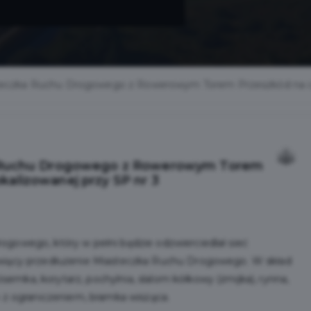
czka Ruchu Drogowego z Rowerowym Torem Przeszkód na częśc
 Ruchu Drogowego z Rowerowym Torem
okalizowanej przy SP nr 3
ogowego, który w pełni będzie odzwierciedlał sieć
owiący przedłużenie Miasteczka Ruchu Drogowego. W skład
mka, korytarz, pochylnia, slalom kółkowy (żmijka), rynna,
m z ograniczeniem, bramka wisząca.