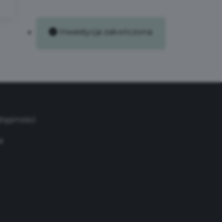
Inwestycja zakończona
stępności
a