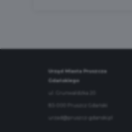
Urząd Miasta Pruszcza
Gdańskiego
ul. Grunwaldzka 20
83-000 Pruszcz Gdański
urzad@pruszcz-gdanski.pl