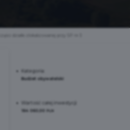
i działki zlokalizowanej przy SP nr 3
Kategoria:
Budżet obywatelski
Wartość całej inwestycji:
164 060,00
PLN