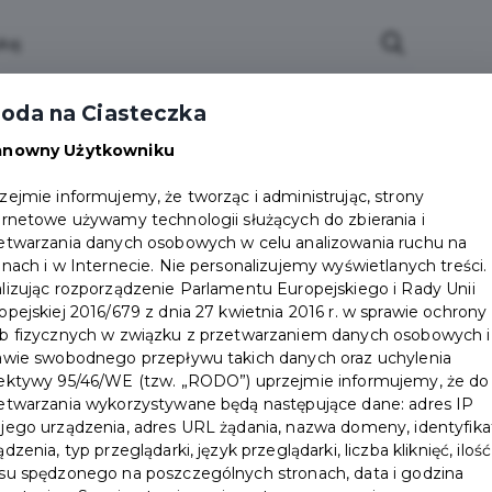
ci
Wydarzenia
O Mieście
Kultura i Sport
oda na Ciasteczka
eczna
Programy
Czyste miasto
Zainwes
anowny Użytkowniku
zu
Mapa Miasta
Załatw sprawę
Zamówie
zejmie informujemy, że tworząc i administrując, strony
ernetowe używamy technologii służących do zbierania i
Ochrona ludności
etwarzania danych osobowych w celu analizowania ruchu na
onach i w Internecie. Nie personalizujemy wyświetlanych treści.
lizując rozporządzenie Parlamentu Europejskiego i Rady Unii
opejskiej 2016/679 z dnia 27 kwietnia 2016 r. w sprawie ochrony
b fizycznych w związku z przetwarzaniem danych osobowych i
awie swobodnego przepływu takich danych oraz uchylenia
ektywy 95/46/WE (tzw. „RODO”) uprzejmie informujemy, że do
etwarzania wykorzystywane będą następujące dane: adres IP
jego urządzenia, adres URL żądania, nazwa domeny, identyfika
ądzenia, typ przeglądarki, język przeglądarki, liczba kliknięć, ilość
su spędzonego na poszczególnych stronach, data i godzina