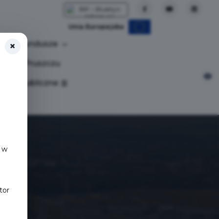
Unia Europejska
Fundusze
×
tuj w Pruszczu
nia publiczne
 w
tor