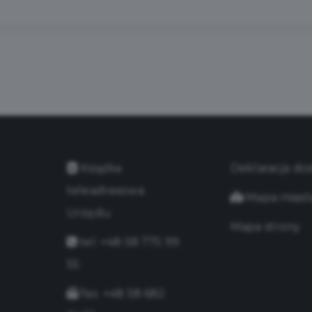
Książka
Deklaracja do
teleadresowa
Mapa miast
Urzędu
Mapa strony
tel. +48 58 775 99
55
fax. +48 58 682