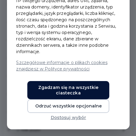
IP twojego urządzenia, adres URL żądania,
→ rok 2027
nazwa domeny, identyfikator urządzenia, typ
przeglądarki, język przeglądarki, liczba kliknięć,
ilość czasu spędzonego na poszczególnych
→ rok 2026
stronach, data i godzina korzystania z Serwisu,
typ i wersja systemu operacyjnego,
rozdzielczość ekranu, dane zbierane w
→ rok 2025
dziennikach serwera, a także inne podobne
informacje.
→ rok 2024
Szczegółowe informacje o plikach cookies
znajdziesz w Polityce prywatności
→ rok 2023
Zgadzam się na wszystkie
ciasteczka
→ rok 2022
Odrzuć wszystkie opcjonalne
→ rok 2021
Dostosuj wybór
→ rok 2020