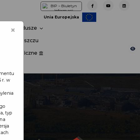
Unia Europejska
×
Fundusze
tuj w Pruszczu
nia publiczne
e
lamentu
 r. w
ylenia
ego
a, typ
 na
ersja
kach