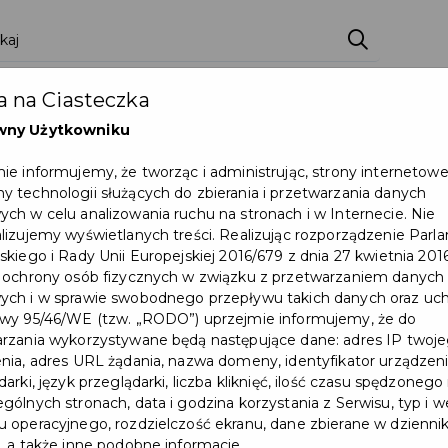
ci
Wydarzenia
O Mieście
Kultura i Sport
 na Ciasteczka
eczna
Programy
Czyste miasto
Zainwes
wny Użytkowniku
zu
Mapa Miasta
Załatw sprawę
Zamówie
ie informujemy, że tworząc i administrując, strony internetow
 technologii służących do zbierania i przetwarzania danych
Ochrona ludności
ch w celu analizowania ruchu na stronach i w Internecie. Nie
lizujemy wyświetlanych treści. Realizując rozporządzenie Par
skiego i Rady Unii Europejskiej 2016/679 z dnia 27 kwietnia 2016
 ochrony osób fizycznych w związku z przetwarzaniem danych
ch i w sprawie swobodnego przepływu takich danych oraz uch
wy 95/46/WE (tzw. „RODO”) uprzejmie informujemy, że do
rzania wykorzystywane będą następujące dane: adres IP twoj
nia, adres URL żądania, nazwa domeny, identyfikator urządzeni
arki, język przeglądarki, liczba kliknięć, ilość czasu spędzonego
gólnych stronach, data i godzina korzystania z Serwisu, typ i w
 operacyjnego, rozdzielczość ekranu, dane zbierane w dzienni
, a także inne podobne informacje.