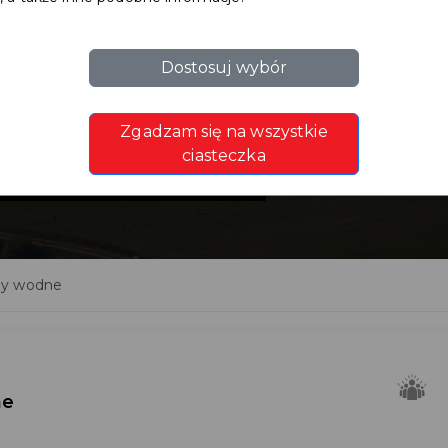
Dostosuj wybór
e -
Zgadzam się na wszystkie
ne
ciasteczka
ny wodne
ne