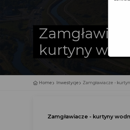
Zamgławiacz
kurtyny wod
Home
Inwestycje
Zamgławiacze - kurty
Zamgławiacze - kurtyny wod