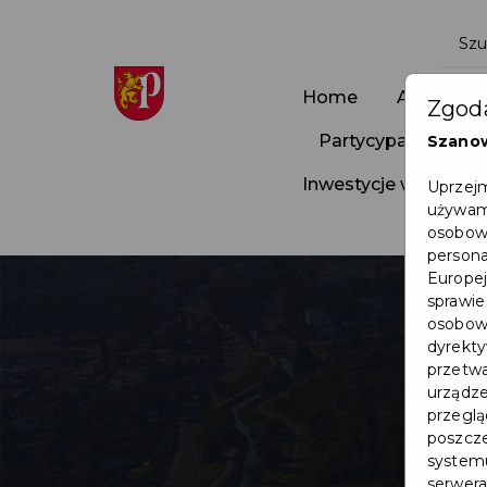
Home
Aktualnoś
Zgoda
Partycypacja Społ
Szano
Inwestycje w Pruszc
Uprzejm
używamy
osobowy
persona
Europej
sprawie
osobowy
dyrekty
przetwa
urządze
przegląd
poszcze
systemu
serwera