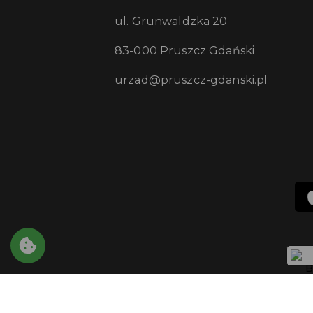
ul. Grunwaldzka 20
83-000 Pruszcz Gdański
urzad@pruszcz-gdanski.pl
Copyright © 2021