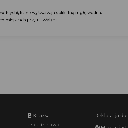
odnych), które wytwarzają delikatną mgłę wodną.
h miejscach przy ul. Waląga.
Książka
Deklaracja do
teleadresowa
Mapa miast