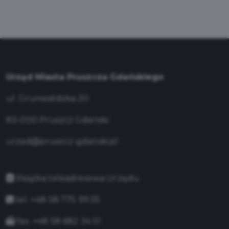
Urząd Miasta Pruszcza Gdańskiego
ul. Grunwaldzka 20
83-000 Pruszcz Gdański
urzad@pruszcz-gdanski.pl
Książka teleadresowa Urzędu
tel. +48 58 775 99 55
fax. +48 58 682 34 51