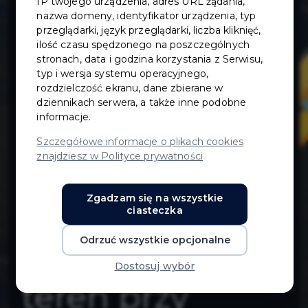
IP twojego urządzenia, adres URL żądania,
miejsc
nazwa domeny, identyfikator urządzenia, typ
przeglądarki, język przeglądarki, liczba kliknięć,
ilość czasu spędzonego na poszczególnych
parkingowych
stronach, data i godzina korzystania z Serwisu,
typ i wersja systemu operacyjnego,
oraz
rozdzielczość ekranu, dane zbierane w
dziennikach serwera, a także inne podobne
informacje.
modernizacja
Szczegółowe informacje o plikach cookies
znajdziesz w Polityce prywatności
nawierzchni
Zgadzam się na wszystkie
ulicy Polskich
ciasteczka
Odrzuć wszystkie opcjonalne
Kolejarzy -
Dostosuj wybór
teren przy