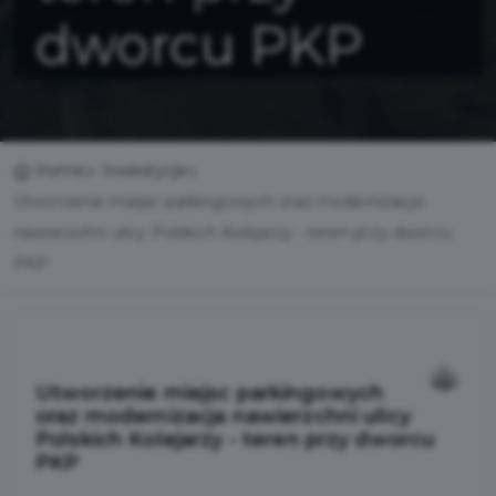
dworcu PKP
Home
Inwestycje
Utworzenie miejsc parkingowych oraz modernizacja
nawierzchni ulicy Polskich Kolejarzy - teren przy dworcu
PKP
Utworzenie miejsc parkingowych
oraz modernizacja nawierzchni ulicy
Polskich Kolejarzy - teren przy dworcu
PKP