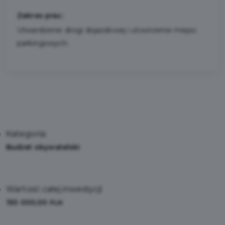
Zakres prac:
Utwardzenie drogi dojazdowej i utworzenie miejsc
parkingowych.
Kategoria:
Budżet obywatelski
Wartość całej inwestycji:
150 000,00
PLN