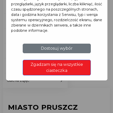
przeglądarki, język przeglądarki, liczba kliknięć, ilość
Pochodzenie nazwy miasta
czasu spędzonego na poszczególnych stronach,
data i godzina korzystania z Serwisu, typ i wersja
systemu operacyjnego, rozdzielczość ekranu, dane
Warto zobaczyć
zbierane w dziennikach serwera, a także inne
podobne informacje.
Znane postaci
Dostosuj wybór
Obiekty zabytkowe
Zgadzam się na wszystkie
Pomniki
ciasteczka
Galeria zdjęć
MIASTO PRUSZCZ