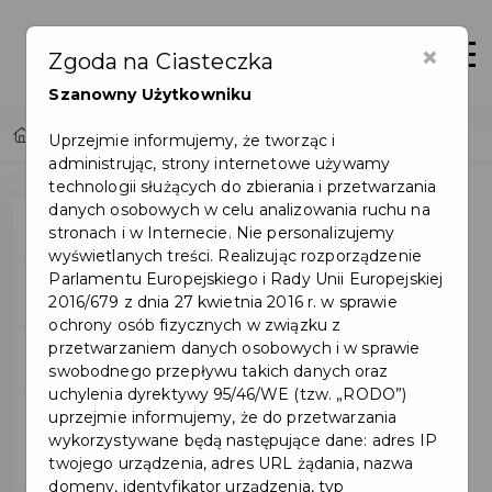
×
Otwór
Zgoda na Ciasteczka
Szanowny Użytkowniku
Home
Warto wiedzieć - Miasto Pruszcz Gdański
Uprzejmie informujemy, że tworząc i
administrując, strony internetowe używamy
technologii służących do zbierania i przetwarzania
danych osobowych w celu analizowania ruchu na
O mieście
stronach i w Internecie. Nie personalizujemy
wyświetlanych treści. Realizując rozporządzenie
Parlamentu Europejskiego i Rady Unii Europejskiej
Położenie
2016/679 z dnia 27 kwietnia 2016 r. w sprawie
ochrony osób fizycznych w związku z
przetwarzaniem danych osobowych i w sprawie
Demografia
swobodnego przepływu takich danych oraz
uchylenia dyrektywy 95/46/WE (tzw. „RODO”)
uprzejmie informujemy, że do przetwarzania
Początki Pruszcza
wykorzystywane będą następujące dane: adres IP
Gdańskiego
twojego urządzenia, adres URL żądania, nazwa
domeny, identyfikator urządzenia, typ