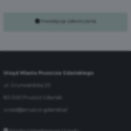
Inwestycja zakończona
Urząd Miasta Pruszcza Gdańskiego
ul. Grunwaldzka 20
83-000 Pruszcz Gdański
urzad@pruszcz-gdanski.pl
Książka teleadresowa Urzędu