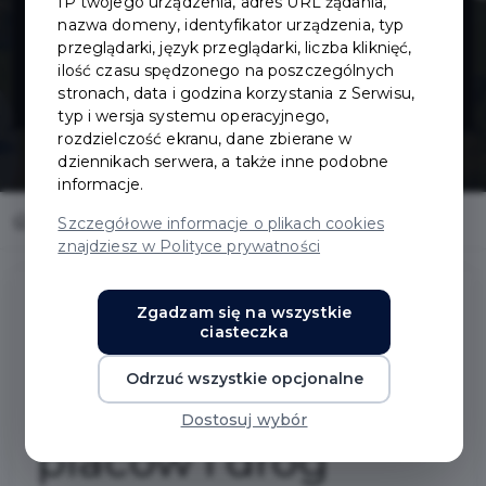
IP twojego urządzenia, adres URL żądania,
ulic, placów i
nazwa domeny, identyfikator urządzenia, typ
przeglądarki, język przeglądarki, liczba kliknięć,
ilość czasu spędzonego na poszczególnych
dróg
stronach, data i godzina korzystania z Serwisu,
typ i wersja systemu operacyjnego,
rozdzielczość ekranu, dane zbierane w
dziennikach serwera, a także inne podobne
informacje.
Home
Inwestycje
Oświetlenie ulic, placów i dróg
Szczegółowe informacje o plikach cookies
znajdziesz w Polityce prywatności
Zgadzam się na wszystkie
ciasteczka
Oświetlenie ulic, placów i dróg
Odrzuć wszystkie opcjonalne
Oświetlenie ulic,
Dostosuj wybór
placów i dróg