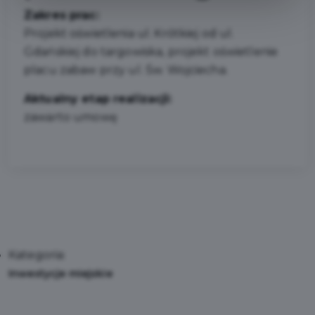
Zakres prac:
Projekt oświetlenia ul. Krótkiej od ul.
Gdańskiej do targowiska, projekt oświetlenie
placu zabaw przy ul. Św. Wojciecha.
Aktualny etap realizacji:
zawarto umowę
Kategoria:
Inwestycje miejskie