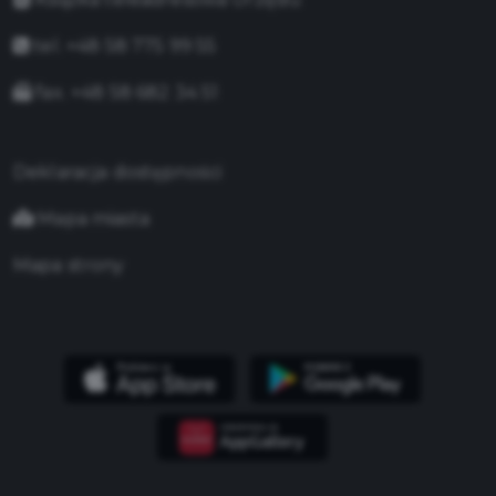
tel. +48 58 775 99 55
fax. +48 58 682 34 51
Deklaracja dostępności
Mapa miasta
Mapa strony