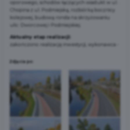
oporowego, schodów łączących wiadukt w ul.
Chopina z ul. Podmiejską, rozbiórką bocznicy
kolejowej, budową ronda na skrzyżowaniu
ulic: Dworcowej i Podmiejskiej.
Aktualny etap realizacji:
zakończono realizację inwestycji, wykonawca -
Zdjęcia po: