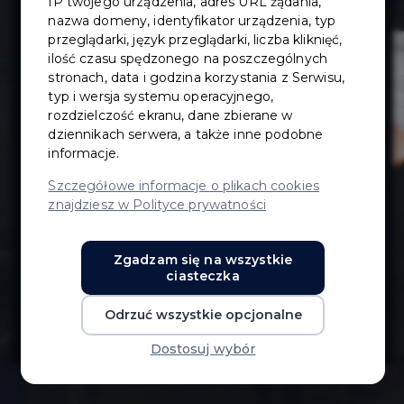
IP twojego urządzenia, adres URL żądania,
Podmiejskiej w
nazwa domeny, identyfikator urządzenia, typ
przeglądarki, język przeglądarki, liczba kliknięć,
ilość czasu spędzonego na poszczególnych
Pruszczu
stronach, data i godzina korzystania z Serwisu,
typ i wersja systemu operacyjnego,
Gdańskim na
rozdzielczość ekranu, dane zbierane w
dziennikach serwera, a także inne podobne
informacje.
odcinku od ul.
Szczegółowe informacje o plikach cookies
znajdziesz w Polityce prywatności
Dworcowej do
Zgadzam się na wszystkie
ul.
ciasteczka
Odrzuć wszystkie opcjonalne
Przemysłowej
Dostosuj wybór