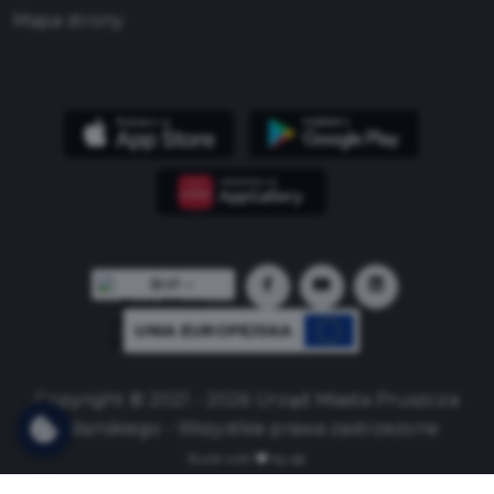
Mapa strony
UNIA EUROPEJSKA
Copyright © 2021 - 2026 Urząd Miasta Pruszcza
Gdańskiego - Wszystkie prawa zastrzeżone
Build with
by qb