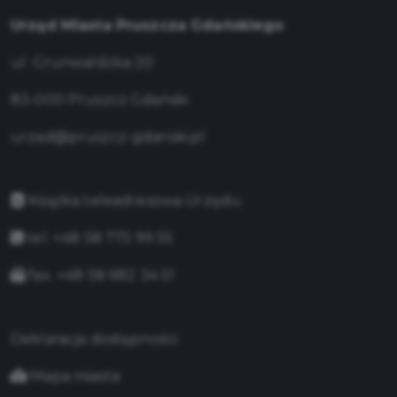
Urząd Miasta Pruszcza Gdańskiego
ul. Grunwaldzka 20
83-000 Pruszcz Gdański
urzad@pruszcz-gdanski.pl
Książka teleadresowa Urzędu
tel. +48 58 775 99 55
fax. +48 58 682 34 51
Deklaracja dostępności
Mapa miasta