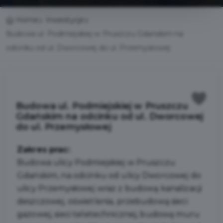
Home
Inwestycje
Budowa ul. Podmiejskiej w Pruszczu Gdańskim na
odcinku od ul. Dworcowej do ul. Przemysłowej
Budowa ul. Podmiejskiej w Pruszczu
Gdańskim na odcinku od ul. Dworcowej
do ul. Przemysłowej
Zakres prac:
Budowa ulicy Podmiejskiej w Pruszczu
Gdańskim, na odcinku od ulicy Dworcowej do
ulicy Przemysłowej wraz z budową kanalizacji
deszczowej, oświetlenia, przebudową sieci
gazowej, sieci teletechnicznej, budową muru