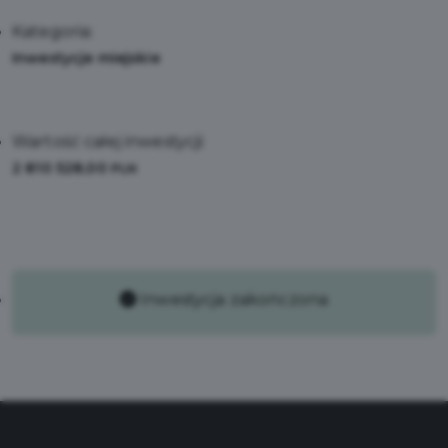
Kategoria:
Inwestycje miejskie
Wartość całej inwestycji:
2 810 528,00
PLN
Inwestycja zakończona