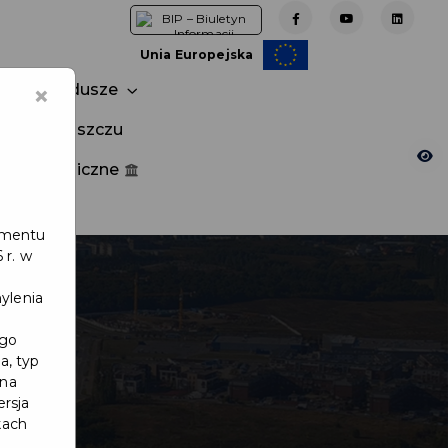
Unia Europejska
×
Fundusze
tuj w Pruszczu
nia publiczne
e
lamentu
 r. w
ylenia
ego
a, typ
 na
ersja
kach