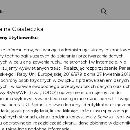
ci
Wydarzenia
O Mieście
Kultura i Sport
 na Ciasteczka
eczna
Programy
Czyste miasto
Zainwes
wny Użytkowniku
zu
Mapa Miasta
Załatw sprawę
Zamówie
ie informujemy, że tworząc i administrując, strony internetow
 technologii służących do zbierania i przetwarzania danych
Ochrona ludności
ch w celu analizowania ruchu na stronach i w Internecie. Nie
lizujemy wyświetlanych treści. Realizując rozporządzenie Par
skiego i Rady Unii Europejskiej 2016/679 z dnia 27 kwietnia 2016
 ochrony osób fizycznych w związku z przetwarzaniem danych
ch i w sprawie swobodnego przepływu takich danych oraz uch
wy 95/46/WE (tzw. „RODO”) uprzejmie informujemy, że do
rzania wykorzystywane będą następujące dane: adres IP twoj
nia, adres URL żądania, nazwa domeny, identyfikator urządzeni
arki, język przeglądarki, liczba kliknięć, ilość czasu spędzonego
gólnych stronach, data i godzina korzystania z Serwisu, typ i w
 operacyjnego, rozdzielczość ekranu, dane zbierane w dzienni
, a także inne podobne informacje.