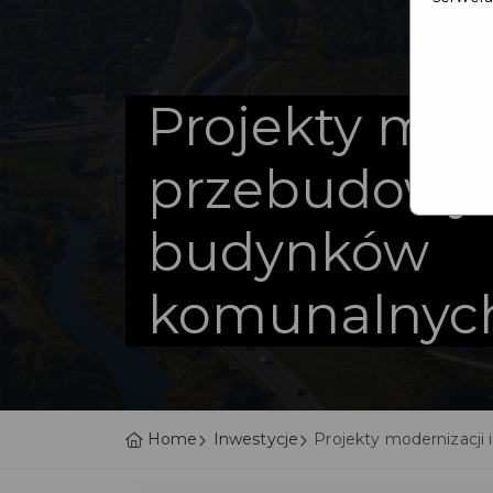
Projekty mode
przebudowy
budynków
komunalnyc
Home
Inwestycje
Projekty modernizacj