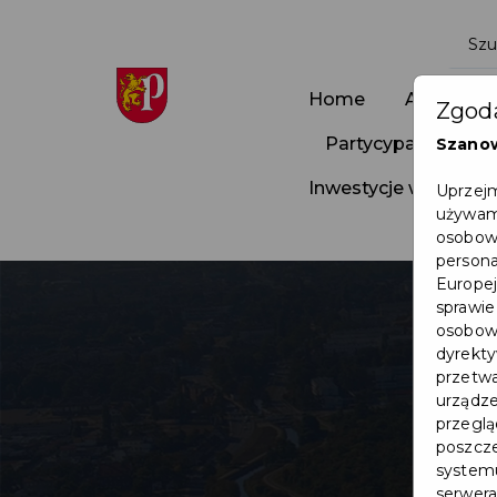
Home
Aktualnoś
Zgoda
Partycypacja Społ
Szano
Inwestycje w Pruszc
Uprzejm
używamy
osobowy
persona
Europej
sprawie
osobowy
dyrekty
przetwa
urządze
przegląd
poszcze
systemu
serwera