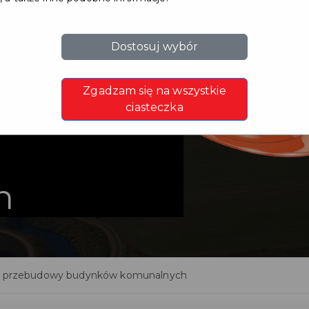
Dostosuj wybór
rnizacji i
Zgadzam się na wszystkie
ciasteczka
h
i i przebudowy budynków komunalnych