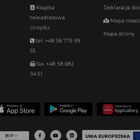
Książka
Deklaracja do
teleadresowa
Mapa miast
Urzędu
Mapa strony
tel. +48 58 775 99
55
fax. +48 58 682
34 51
UNIA EUROPEJSKA