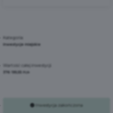
Kategoria:
Inwestycje miejskie
Wartość całej inwestycji:
376 195,55
PLN
Inwestycja zakończona