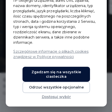
IP twojego urządzenia, adres URL żądania,
drogowego ul.
nazwa domeny, identyfikator urządzenia, typ
przeglądarki, język przeglądarki, liczba kliknięć,
ilość czasu spędzonego na poszczególnych
Azaliowej w
stronach, data i godzina korzystania z Serwisu,
typ i wersja systemu operacyjnego,
Pruszczu
rozdzielczość ekranu, dane zbierane w
dziennikach serwera, a także inne podobne
informacje.
Gdańskim
Szczegółowe informacje o plikach cookies
znajdziesz w Polityce prywatności
Zgadzam się na wszystkie
ciasteczka
Home
Inwestycje
Budowa układu drogowego ul. Azaliowej w Pruszczu
Odrzuć wszystkie opcjonalne
Gdańskim
Dostosuj wybór