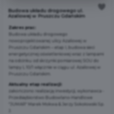
Budowa układu drogowego ul.
Azaliowej w Pruszczu Gdańskim
Zakres prac:
Budowa układu drogowego
nowoprojektowanej ulicy Azaliowej w
Pruszczu Gdańskim – etap I, budowa sieci
energetycznej oświetleniowej wraz z lampami
na odcinku od skrzynki pomiarowej SOU do
lampy L 10/1 włącznie w ciągu ul. Azaliowej w
Pruszczu Gdańskim.
Aktualny etap realizacji:
zakończono realizację inwestycji, wykonawca -
Przedsiębiorstwo Budowlano-Handlowe
"JUMAR" Marek Mokwa & Jerzy Sokołowski Sp.
J.