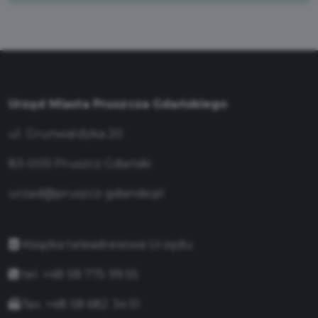
Urząd Miasta Pruszcza Gdańskiego
ul. Grunwaldzka 20
83-000 Pruszcz Gdański
urzad@pruszcz-gdanski.pl
Książka teleadresowa Urzędu
tel. +48 58 775 99 55
fax. +48 58 682 34 51