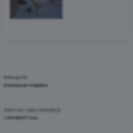
Kategoria:
Inwestycje miejskie
Wartość całej inwestycji:
1 319 897,71
PLN