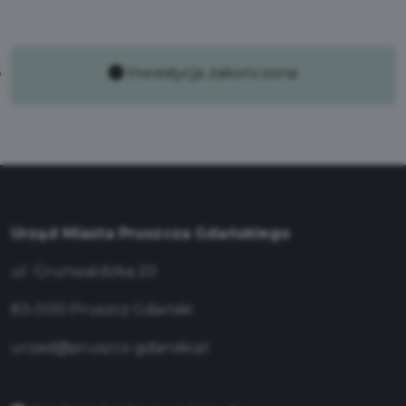
Inwestycja zakończona
Urząd Miasta Pruszcza Gdańskiego
ul. Grunwaldzka 20
83-000 Pruszcz Gdański
urzad@pruszcz-gdanski.pl