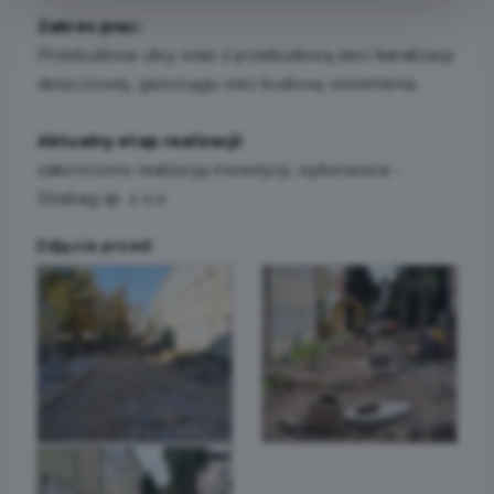
Zakres prac:
Przebudowa ulicy wraz z przebudową sieci kanalizacji
deszczowej, gazociągu oraz budową oświetlenia.
Aktualny etap realizacji:
zakończono realizację inwestycji, wykonawca -
Strabag sp. z o.o.
Zdjęcia przed: