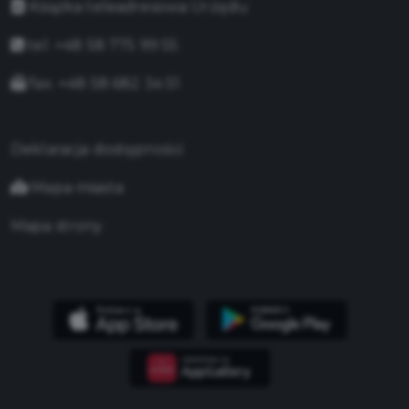
Książka teleadresowa Urzędu
tel. +48 58 775 99 55
fax. +48 58 682 34 51
Deklaracja dostępności
Mapa miasta
Mapa strony