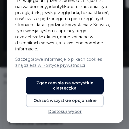
IP twojego urządzenia, adres URL żądania,
10 Lutego w
nazwa domeny, identyfikator urządzenia, typ
przeglądarki, język przeglądarki, liczba kliknięć,
ilość czasu spędzonego na poszczególnych
Pruszczu
stronach, data i godzina korzystania z Serwisu,
typ i wersja systemu operacyjnego,
Gdańskim
rozdzielczość ekranu, dane zbierane w
dziennikach serwera, a także inne podobne
informacje.
Szczegółowe informacje o plikach cookies
znajdziesz w Polityce prywatności
Home
Inwestycje
Zgadzam się na wszystkie
Przebudowa ul. 10 Lutego w Pruszczu Gdańskim
ciasteczka
Odrzuć wszystkie opcjonalne
Dostosuj wybór
Przebudowa ul. 10 Lutego w
Pruszczu Gdańskim