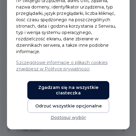
IP twojego urządzenia, adres URL żądania,
→ rok 2027
nazwa domeny, identyfikator urządzenia, typ
przeglądarki, język przeglądarki, liczba kliknięć,
ilość czasu spędzonego na poszczególnych
→ rok 2026
stronach, data i godzina korzystania z Serwisu,
typ i wersja systemu operacyjnego,
rozdzielczość ekranu, dane zbierane w
→ rok 2025
dziennikach serwera, a także inne podobne
informacje.
→ rok 2024
Szczegółowe informacje o plikach cookies
znajdziesz w Polityce prywatności
→ rok 2023
Zgadzam się na wszystkie
ciasteczka
→ rok 2022
Odrzuć wszystkie opcjonalne
→ rok 2021
Dostosuj wybór
→ rok 2020