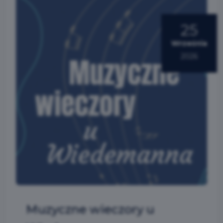
25
Września
2026
Muzyczne wieczory u