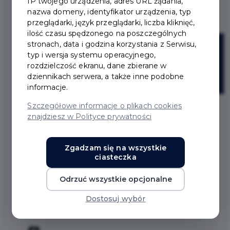
IP twojego urządzenia, adres URL żądania,
nazwa domeny, identyfikator urządzenia, typ
przeglądarki, język przeglądarki, liczba kliknięć,
ilość czasu spędzonego na poszczególnych
stronach, data i godzina korzystania z Serwisu,
8
typ i wersja systemu operacyjnego,
Sierpnia
rozdzielczość ekranu, dane zbierane w
dziennikach serwera, a także inne podobne
2026
informacje.
Szczegółowe informacje o plikach cookies
znajdziesz w Polityce prywatności
Zgadzam się na wszystkie
ciasteczka
Odrzuć wszystkie opcjonalne
Dostosuj wybór