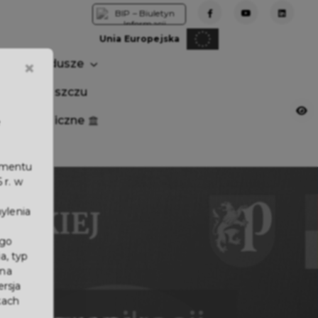
Unia Europejska
×
Fundusze
tuj w Pruszczu
nia publiczne
e
lamentu
 r. w
ylenia
ego
a, typ
a projekt
 na
ersja
kach