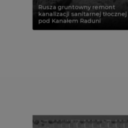
Rusza gruntowny remont
kanalizacji sanitarnej tłocznej
pod Kanałem Raduni