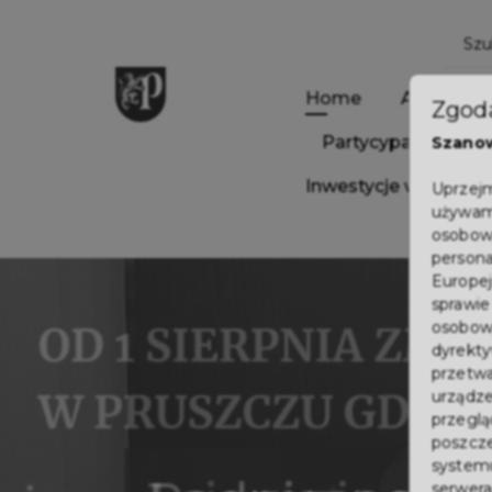
Home
Aktualnoś
Zgoda
Partycypacja Społ
Szano
Inwestycje w Pruszc
Uprzejm
używamy
osobowy
persona
Europej
sprawie
osobowy
dyrekty
przetwa
urządze
Ponad 4 mln z
przegląd
poszcze
systemu
serwera