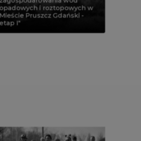
zagospodarowania wód
opadowych i roztopowych w
Mieście Pruszcz Gdański -
etap I"