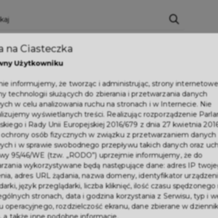
ci
Wydarzenia
O Mieście
Kultura i Sport
 na Ciasteczka
eczna
Programy
Czyste miasto
Zainwes
wny Użytkowniku
zu
Mapa Miasta
Załatw sprawę
Zamówie
ie informujemy, że tworząc i administrując, strony internetow
 technologii służących do zbierania i przetwarzania danych
Ochrona ludności
ch w celu analizowania ruchu na stronach i w Internecie. Nie
lizujemy wyświetlanych treści. Realizując rozporządzenie Par
skiego i Rady Unii Europejskiej 2016/679 z dnia 27 kwietnia 2016
 ochrony osób fizycznych w związku z przetwarzaniem danych
ch i w sprawie swobodnego przepływu takich danych oraz uch
wy 95/46/WE (tzw. „RODO”) uprzejmie informujemy, że do
rzania wykorzystywane będą następujące dane: adres IP twoj
nia, adres URL żądania, nazwa domeny, identyfikator urządzeni
ł dofinansowania n
arki, język przeglądarki, liczba kliknięć, ilość czasu spędzonego
gólnych stronach, data i godzina korzystania z Serwisu, typ i w
 operacyjnego, rozdzielczość ekranu, dane zbierane w dzienni
, a także inne podobne informacje.