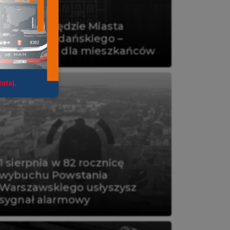
Kasa w Urzędzie Miasta
Pruszcza Gdańskiego –
komunikat dla mieszkańców
1 sierpnia w 82 rocznicę
wybuchu Powstania
Warszawskiego usłyszysz
sygnał alarmowy