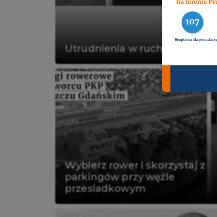
Utrudnienia w ruchu na ul. Cic
Czytaj więcej
Wybierz rower i skorzystaj z
parkingów przy węźle
przesiadkowym