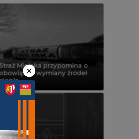
Straż Miejska przypomina o
obowiązku wymiany źródeł
ciepła