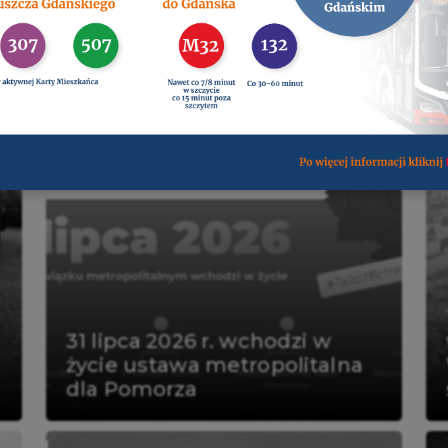
hej w dniach 17-30.08.2026 r.
Czytaj więcej
31 lipca 2026 r. wchodzi w
życie ustawa metropolitalna
dla Pomorza