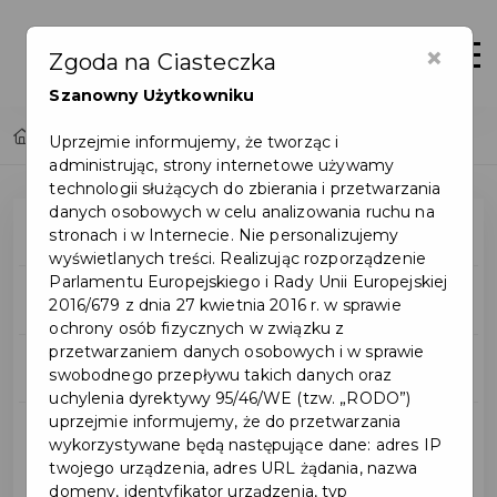
×
Otwór
Zgoda na Ciasteczka
Szanowny Użytkowniku
Home
Inwestycje
Uprzejmie informujemy, że tworząc i
administrując, strony internetowe używamy
technologii służących do zbierania i przetwarzania
danych osobowych w celu analizowania ruchu na
Mapa inwestycji
stronach i w Internecie. Nie personalizujemy
wyświetlanych treści. Realizując rozporządzenie
Parlamentu Europejskiego i Rady Unii Europejskiej
Wszystkie inwestycje
2016/679 z dnia 27 kwietnia 2016 r. w sprawie
ochrony osób fizycznych w związku z
przetwarzaniem danych osobowych i w sprawie
Budżet obywatelski
swobodnego przepływu takich danych oraz
uchylenia dyrektywy 95/46/WE (tzw. „RODO”)
uprzejmie informujemy, że do przetwarzania
Inwestycje miejskie
wykorzystywane będą następujące dane: adres IP
twojego urządzenia, adres URL żądania, nazwa
domeny, identyfikator urządzenia, typ