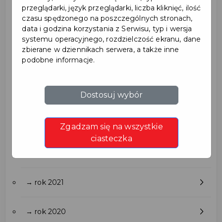
→ rok 2027
przeglądarki, język przeglądarki, liczba kliknięć, ilość
czasu spędzonego na poszczególnych stronach,
data i godzina korzystania z Serwisu, typ i wersja
→ rok 2026
systemu operacyjnego, rozdzielczość ekranu, dane
zbierane w dziennikach serwera, a także inne
podobne informacje.
→ rok 2025
Dostosuj wybór
→ rok 2024
→ rok 2023
Zgadzam się na wszystkie
ciasteczka
→ rok 2022
→ rok 2021
→ rok 2020