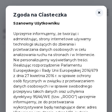
×
Otwór
Zgoda na Ciasteczka
Szanowny Użytkowniku
Home
Uprzejmie informujemy, że tworząc i
Poradnik bezpieczeństwa - Miasto Pruszcz Gdański
administrując, strony internetowe używamy
technologii służących do zbierania i
przetwarzania danych osobowych w celu
analizowania ruchu na stronach i w Internecie.
Poradnik
Nie personalizujemy wyświetlanych treści.
Realizując rozporządzenie Parlamentu
bezpieczeństwa
Europejskiego i Rady Unii Europejskiej 2016/679
z dnia 27 kwietnia 2016 r. w sprawie ochrony
Informacje dla
osób fizycznych w związku z przetwarzaniem
danych osobowych i w sprawie swobodnego
mieszkańcow
przepływu takich danych oraz uchylenia
dyrektywy 95/46/WE (tzw. „RODO”) uprzejmie
informujemy, że do przetwarzania
Jak postępować w
wykorzystywane będą następujące dane: adres
przypadku znalezienia