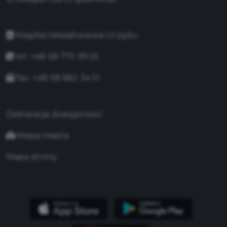
Książka teleadresowa Urzędu
tel. +48 58 775 99 55
fax. +48 58 682 34 51
Deklaracja dostępności
Mapa miasta
Mapa strony