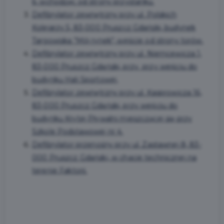
6, wchodząc od strony przystanku.
Defibrylator zewnętrzny przy ul. Polskich
Kolejarzy 5, 83-000 Pruszcz Gdański, budynek
Targowiska "Mój rynek", wejście od strony torów.
Defibrylator zewnętrzny przy ul. Niemcewicza 1,
83-000 Pruszcz Gdański, przy przy wejściu do
budynku Hali Sportowej.
Defibrylator zewnętrzny przy ul. Kasprowicza 16,
83-000 Pruszcz Gdański, przy wejściu do
budynku Krytej Pływalni mieszczącej się przy
Szkole Podstawowej nr 4.
Defibrylator przenośny przy ul. Zastawnej 8, 83-
000 Pruszcz Gdański, w chacie technicznej na
terenie Faktorii.