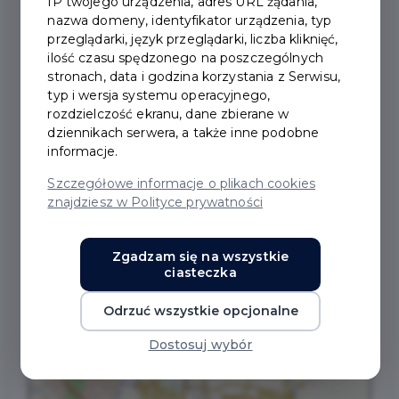
IP twojego urządzenia, adres URL żądania,
Co to jest defibrylator?
nazwa domeny, identyfikator urządzenia, typ
przeglądarki, język przeglądarki, liczba kliknięć,
Defibrylatory serca to nowoczesne i niezawodne
ilość czasu spędzonego na poszczególnych
urządzenia, które poprzez specjalny program
stronach, data i godzina korzystania z Serwisu,
poprowadzą ratującego przez cały proces ratunkowy.
typ i wersja systemu operacyjnego,
rozdzielczość ekranu, dane zbierane w
dziennikach serwera, a także inne podobne
Kto może użyć defibrylatora?
informacje.
Dawniej defibrylacją mogła zajmować się tylko osoba
z wykształceniem medycznym, obecnie mamy do
Szczegółowe informacje o plikach cookies
znajdziesz w Polityce prywatności
czynienia z urządzeniami, które może obsługiwać
osoba postronna, będąca najbliżej i najszybciej
zdarzenia z nagłym zatrzymaniem krążenia.
Zgadzam się na wszystkie
ciasteczka
Gdzie są zlokalizowane defibrylatory?
Odrzuć wszystkie opcjonalne
Dostosuj wybór