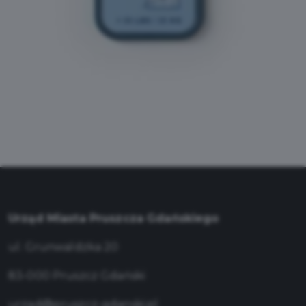
Urząd Miasta Pruszcza Gdańskiego
ul. Grunwaldzka 20
83-000 Pruszcz Gdański
urzad@pruszcz-gdanski.pl