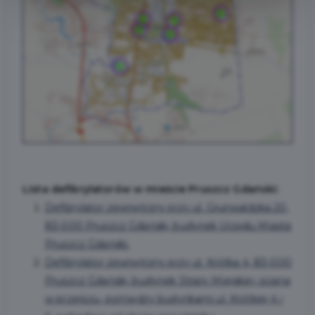
Lista defibrylatorów w mieście Pruszcz Gdański:
Defibrylator zewnętrzny przy ul. Grunwaldzka 20,
83-000 Pruszcz Gdański, budynek Urzędu Miasta
Pruszcz Gdański.
Defibrylator zewnętrzny przy ul. Krótka 4, 83-000
Pruszcz Gdański, budynek Straży Miejskiej, ściana
w przejściu, pomiędzy budynkami ul. Krótkiej 4 i