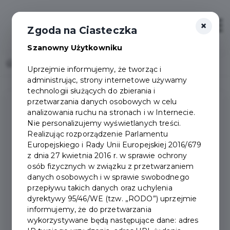
×
Otwór
Zgoda na Ciasteczka
Szanowny Użytkowniku
Home
Defibrylatory
Uprzejmie informujemy, że tworząc i
administrując, strony internetowe używamy
technologii służących do zbierania i
przetwarzania danych osobowych w celu
analizowania ruchu na stronach i w Internecie.
Nie personalizujemy wyświetlanych treści.
DEFIBRYLATORY
Realizując rozporządzenie Parlamentu
Europejskiego i Rady Unii Europejskiej 2016/679
z dnia 27 kwietnia 2016 r. w sprawie ochrony
Na terenie Miasta Pruszcz Gdański istnieje sieć
osób fizycznych w związku z przetwarzaniem
defibrylatorów, które mogą zostać użyte w
danych osobowych i w sprawie swobodnego
sytuacji zagrożeń życia i zdrowia podczas
przepływu takich danych oraz uchylenia
dyrektywy 95/46/WE (tzw. „RODO”) uprzejmie
nieszczęśliwych zdarzeń nagłego zatrzymania
informujemy, że do przetwarzania
krążenia.
wykorzystywane będą następujące dane: adres