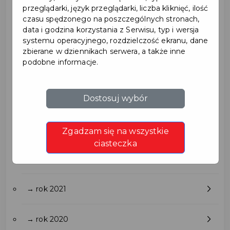
→ rok 2027
przeglądarki, język przeglądarki, liczba kliknięć, ilość
czasu spędzonego na poszczególnych stronach,
data i godzina korzystania z Serwisu, typ i wersja
→ rok 2026
systemu operacyjnego, rozdzielczość ekranu, dane
zbierane w dziennikach serwera, a także inne
podobne informacje.
→ rok 2025
Dostosuj wybór
→ rok 2024
→ rok 2023
Zgadzam się na wszystkie
ciasteczka
→ rok 2022
→ rok 2021
→ rok 2020