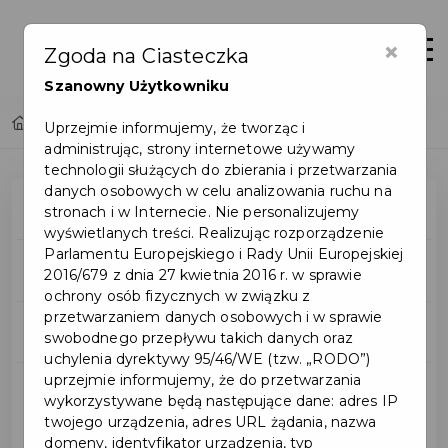
×
Otwór
Zgoda na Ciasteczka
Szanowny Użytkowniku
Home
Inwestycje
Uprzejmie informujemy, że tworząc i
administrując, strony internetowe używamy
technologii służących do zbierania i przetwarzania
danych osobowych w celu analizowania ruchu na
Mapa inwestycji
stronach i w Internecie. Nie personalizujemy
wyświetlanych treści. Realizując rozporządzenie
Parlamentu Europejskiego i Rady Unii Europejskiej
Wszystkie inwestycje
2016/679 z dnia 27 kwietnia 2016 r. w sprawie
ochrony osób fizycznych w związku z
przetwarzaniem danych osobowych i w sprawie
Budżet obywatelski
swobodnego przepływu takich danych oraz
uchylenia dyrektywy 95/46/WE (tzw. „RODO”)
uprzejmie informujemy, że do przetwarzania
Inwestycje miejskie
wykorzystywane będą następujące dane: adres IP
twojego urządzenia, adres URL żądania, nazwa
domeny, identyfikator urządzenia, typ