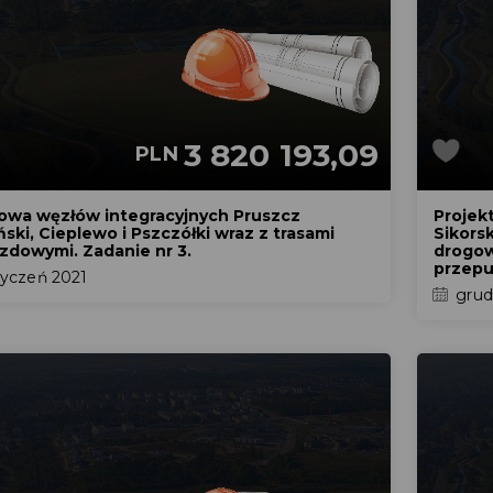
3 820 193,09
PLN
owa węzłów integracyjnych Pruszcz
Projek
ski, Cieplewo i Pszczółki wraz z trasami
Sikorsk
zdowymi. Zadanie nr 3.
drogow
przepu
yczeń 2021
grud