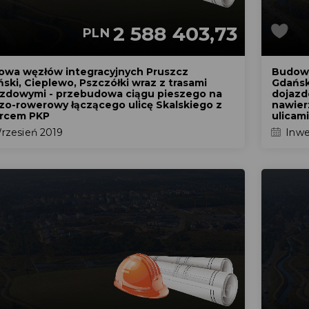
2 588 403,73
PLN
owa węzłów integracyjnych Pruszcz
Budowa
ski, Cieplewo, Pszczółki wraz z trasami
Gdański
zdowymi - przebudowa ciągu pieszego na
dojazd
zo-rowerowy łączącego ulicę Skalskiego z
nawier
rcem PKP
ulicami
zesień 2019
Inwe