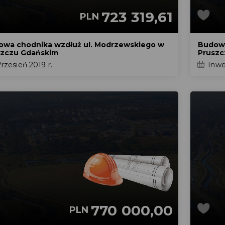
723 319,61
PLN
owa chodnika wzdłuż ul. Modrzewskiego w
Budowa
szczu Gdańskim
Pruszc
zesień 2019 r.
Inwe
770 000,00
PLN