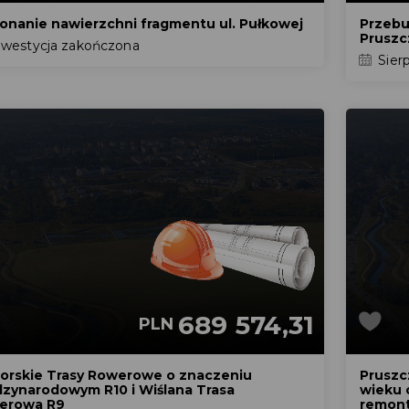
nanie nawierzchni fragmentu ul. Pułkowej
Przebu
Pruszc
westycja zakończona
Sier
689 574,31
PLN
orskie Trasy Rowerowe o znaczeniu
Pruszc
zynarodowym R10 i Wiślana Trasa
wieku 
erowa R9
remont