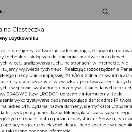
ci
Wydarzenia
O Mieście
Kultura i Sport
 na Ciasteczka
eczna
Programy
Czyste miasto
Zainwes
wny Użytkowniku
zu
Mapa Miasta
Załatw sprawę
Zamówie
ie informujemy, że tworząc i administrując, strony internetow
 technologii służących do zbierania i przetwarzania danych
Ochrona ludności
ch w celu analizowania ruchu na stronach i w Internecie. Nie
lizujemy wyświetlanych treści. Realizując rozporządzenie Par
skiego i Rady Unii Europejskiej 2016/679 z dnia 27 kwietnia 2016
 ochrony osób fizycznych w związku z przetwarzaniem danych
ch i w sprawie swobodnego przepływu takich danych oraz uch
wy 95/46/WE (tzw. „RODO”) uprzejmie informujemy, że do
stycje miejskie
rzania wykorzystywane będą następujące dane: adres IP twoj
j znajdują się wszystkie inwestycje zrealizowane przez G
nia, adres URL żądania, nazwa domeny, identyfikator urządzeni
ycji zrealizowanych w ramach budżetu obywatelskiego, któr
arki, język przeglądarki, liczba kliknięć, ilość czasu spędzonego
gólnych stronach, data i godzina korzystania z Serwisu, typ i w
 operacyjnego, rozdzielczość ekranu, dane zbierane w dzienni
, a także inne podobne informacje.