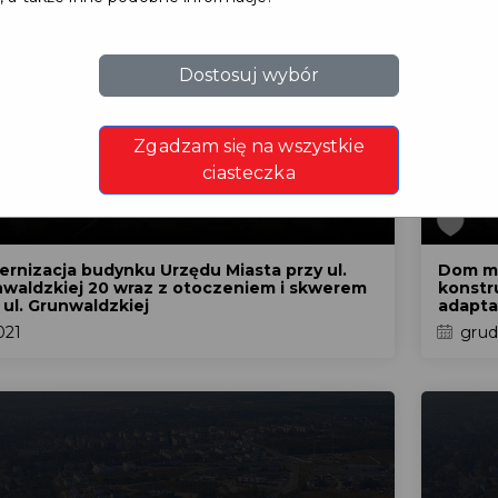
Dostosuj wybór
Zgadzam się na wszystkie
ciasteczka
rnizacja budynku Urzędu Miasta przy ul.
Dom mi
waldzkiej 20 wraz z otoczeniem i skwerem
konstr
 ul. Grunwaldzkiej
adapta
021
grud