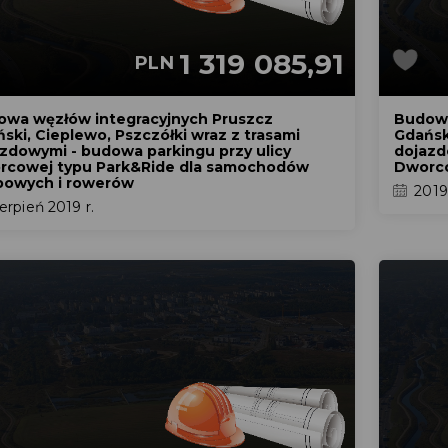
1 319 085,91
PLN
owa węzłów integracyjnych Pruszcz
Budowa
ski, Cieplewo, Pszczółki wraz z trasami
Gdański
zdowymi - budowa parkingu przy ulicy
dojazd
rcowej typu Park&Ride dla samochodów
Dworco
bowych i rowerów
2019
erpień 2019 r.