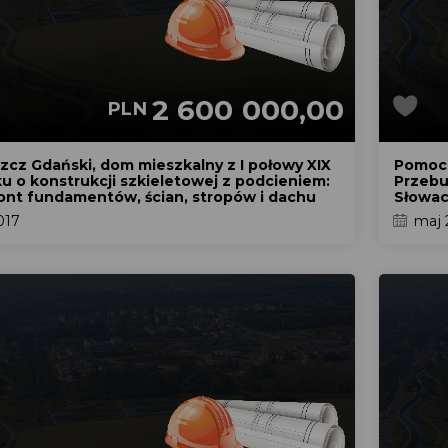
2 600 000,00
PLN
zcz Gdański, dom mieszkalny z I połowy XIX
Pomoc 
u o konstrukcji szkieletowej z podcieniem:
Przebu
nt fundamentów, ścian, stropów i dachu
Słowac
017
maj 