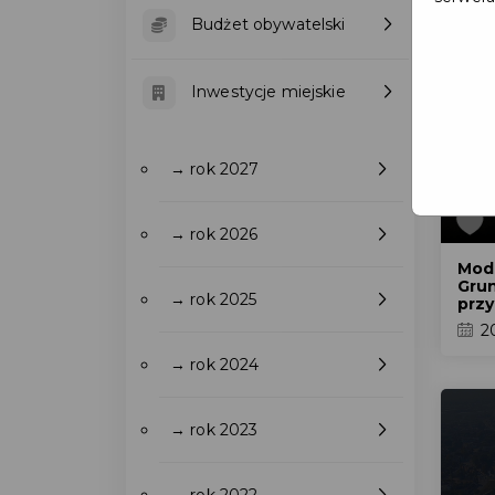
Budżet obywatelski
Inwestycje miejskie
→ rok 2027
→ rok 2026
Mode
Grun
→ rok 2025
przy
2
→ rok 2024
→ rok 2023