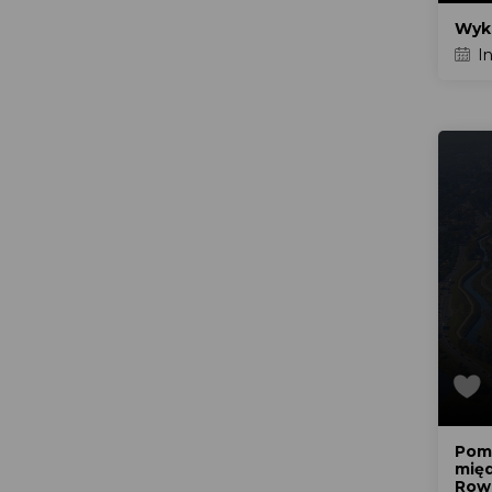
Wyko
In
Pom
międ
Row