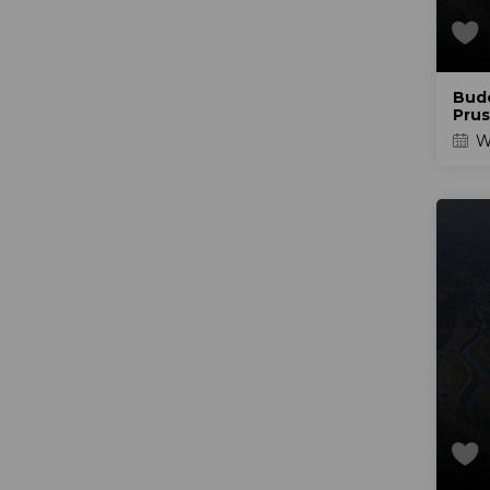
Bud
Pru
Wr