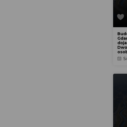
Bud
Gdań
doja
Dwo
oso
Si