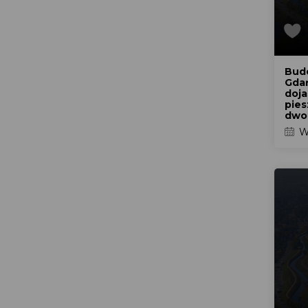
Bud
Gdań
doja
pies
dwo
Wr