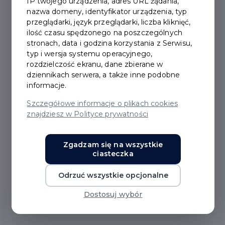
IP twojego urządzenia, adres URL żądania,
nazwa domeny, identyfikator urządzenia, typ
przeglądarki, język przeglądarki, liczba kliknięć,
ilość czasu spędzonego na poszczególnych
stronach, data i godzina korzystania z Serwisu,
typ i wersja systemu operacyjnego,
rozdzielczość ekranu, dane zbierane w
dziennikach serwera, a także inne podobne
informacje.
Utrudnienia w ruchu na ul.
Szczegółowe informacje o plikach cookies
Wojciecha Kossaka od 17
znajdziesz w Polityce prywatności
sierpnia do 15 września 2026
Zgadzam się na wszystkie
r.
ciasteczka
Odrzuć wszystkie opcjonalne
Utrudnienia w ruchu na ul. Wojciecha
Kossaka...
Dostosuj wybór