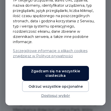
IP twojego urządzenia, adres URL żądania,
nazwa domeny, identyfikator urządzenia, typ
przeglądarki, język przeglądarki, liczba kliknięć,
ilość czasu spędzonego na poszczególnych
stronach, data i godzina korzystania z Serwisu,
typ i wersja systemu operacyjnego,
rozdzielczość ekranu, dane zbierane w
dziennikach serwera, a także inne podobne
informacje.
Lumina Park – nowy
Szczegółowe informacje o plikach cookies
Partner Pruszczańskiej
znajdziesz w Polityce prywatności
Karty Mieszkańca!
Zgadzam się na wszystkie
ciasteczka
#PRUSZCZAŃSKAKARTAMIESZKAŃCA
Odrzuć wszystkie opcjonalne
#PARTNER
Dostosuj wybór
Do grona partnerów Pruszczańskiej Karty
Mieszkańca dołączył Lumina Park, który