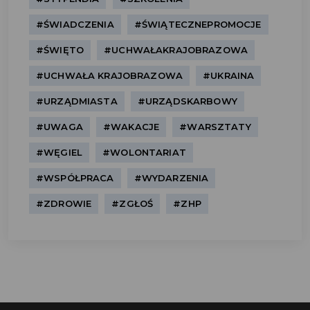
#ŚWIADCZENIA
#ŚWIĄTECZNEPROMOCJE
#ŚWIĘTO
#UCHWAŁAKRAJOBRAZOWA
#UCHWAŁA KRAJOBRAZOWA
#UKRAINA
#URZĄDMIASTA
#URZĄDSKARBOWY
#UWAGA
#WAKACJE
#WARSZTATY
#WĘGIEL
#WOLONTARIAT
#WSPÓŁPRACA
#WYDARZENIA
#ZDROWIE
#ZGŁOŚ
#ZHP