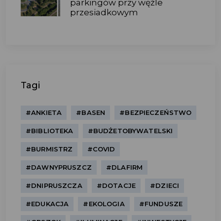
parkingów przy węźle
przesiadkowym
Tagi
#ANKIETA
#BASEN
#BEZPIECZEŃSTWO
#BIBLIOTEKA
#BUDŻETOBYWATELSKI
#BURMISTRZ
#COVID
#DAWNYPRUSZCZ
#DLAFIRM
#DNIPRUSZCZA
#DOTACJE
#DZIECI
#EDUKACJA
#EKOLOGIA
#FUNDUSZE