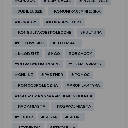
#GPSZOK
#ILUMINACJE
#INWESTYCJE
#JUBILEUSZE
#KOMUNIKACJAMIEJSKA
#KONKURS
#KONKURSOFERT
#KONSULTACJESPOŁECZNE
#KULTURA
#LODOWISKO
#LOTERIAPIT
#MŁODZIEŻ
#NGO
#OBCHODY
#ODPADYKOMUNALNE
#OFERTAPRACY
#ONLINE
#PARTNER
#POMOC
#POMOCSPOŁECZNA
#PROFILAKTYKA
#PRUSZCZAŃSKAKARTAMIESZKAŃCA
#RADAMIASTA
#ROZWÓJMIASTA
#SENIOR
#SESJA
#SPORT
#STYPENDIA
#SZKOLENIA