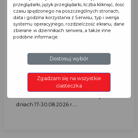
przeglądarki, język przeglądarki, liczba kliknięć, ilość
czasu spędzonego na poszczególnych stronach,
data i godzina korzystania z Serwisu, typ i wersja
systemu operacyjnego, rozdzielczość ekranu, dane
zbierane w dziennikach serwera, a także inne
podobne informacje.
Utrudnienia w ruchu na ul.
Dostosuj wybór
Cichej w dniach 17-
Zgadzam się na wszystkie
30.08.2026 r.
ciasteczka
Utrudnienia w ruchu na ul. Cichej w
dniach 17-30.08.2026 r. ...