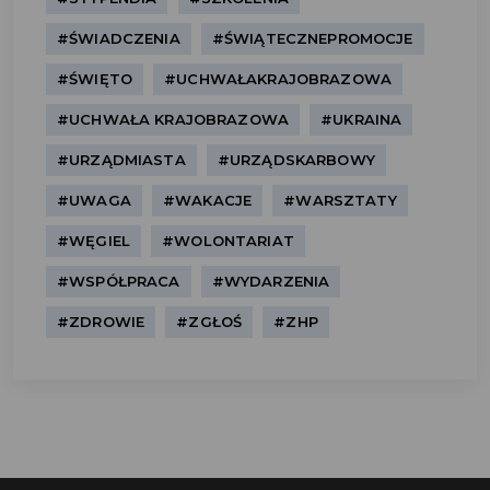
#ŚWIADCZENIA
#ŚWIĄTECZNEPROMOCJE
#ŚWIĘTO
#UCHWAŁAKRAJOBRAZOWA
#UCHWAŁA KRAJOBRAZOWA
#UKRAINA
#URZĄDMIASTA
#URZĄDSKARBOWY
#UWAGA
#WAKACJE
#WARSZTATY
#WĘGIEL
#WOLONTARIAT
#WSPÓŁPRACA
#WYDARZENIA
#ZDROWIE
#ZGŁOŚ
#ZHP