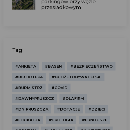
parkingów przy węźle
przesiadkowym
Tagi
#ANKIETA
#BASEN
#BEZPIECZEŃSTWO
#BIBLIOTEKA
#BUDŻETOBYWATELSKI
#BURMISTRZ
#COVID
#DAWNYPRUSZCZ
#DLAFIRM
#DNIPRUSZCZA
#DOTACJE
#DZIECI
#EDUKACJA
#EKOLOGIA
#FUNDUSZE