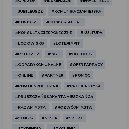
#GPSZOK
#ILUMINACJE
#INWESTYCJE
#JUBILEUSZE
#KOMUNIKACJAMIEJSKA
#KONKURS
#KONKURSOFERT
#KONSULTACJESPOŁECZNE
#KULTURA
#LODOWISKO
#LOTERIAPIT
#MŁODZIEŻ
#NGO
#OBCHODY
#ODPADYKOMUNALNE
#OFERTAPRACY
#ONLINE
#PARTNER
#POMOC
#POMOCSPOŁECZNA
#PROFILAKTYKA
#PRUSZCZAŃSKAKARTAMIESZKAŃCA
#RADAMIASTA
#ROZWÓJMIASTA
#SENIOR
#SESJA
#SPORT
#STYPENDIA
#SZKOLENIA