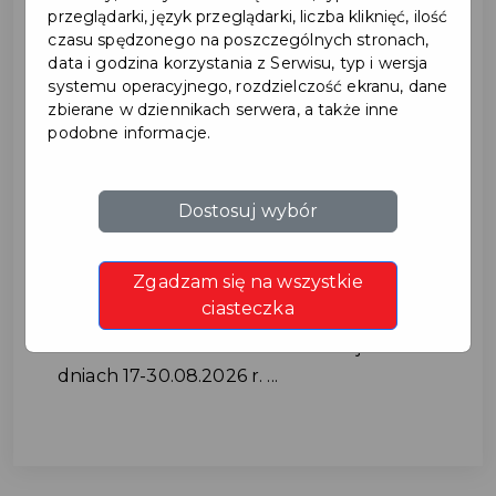
przeglądarki, język przeglądarki, liczba kliknięć, ilość
czasu spędzonego na poszczególnych stronach,
data i godzina korzystania z Serwisu, typ i wersja
systemu operacyjnego, rozdzielczość ekranu, dane
zbierane w dziennikach serwera, a także inne
podobne informacje.
Utrudnienia w ruchu na ul.
Dostosuj wybór
Cichej w dniach 17-
Zgadzam się na wszystkie
30.08.2026 r.
ciasteczka
Utrudnienia w ruchu na ul. Cichej w
dniach 17-30.08.2026 r. ...