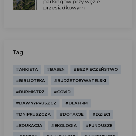
parkingów przy węźle
przesiadkowym
Tagi
#ANKIETA
#BASEN
#BEZPIECZEŃSTWO
#BIBLIOTEKA
#BUDŻETOBYWATELSKI
#BURMISTRZ
#COVID
#DAWNYPRUSZCZ
#DLAFIRM
#DNIPRUSZCZA
#DOTACJE
#DZIECI
#EDUKACJA
#EKOLOGIA
#FUNDUSZE