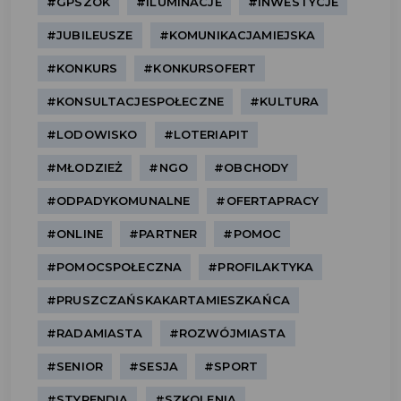
#GPSZOK
#ILUMINACJE
#INWESTYCJE
#JUBILEUSZE
#KOMUNIKACJAMIEJSKA
#KONKURS
#KONKURSOFERT
#KONSULTACJESPOŁECZNE
#KULTURA
#LODOWISKO
#LOTERIAPIT
#MŁODZIEŻ
#NGO
#OBCHODY
#ODPADYKOMUNALNE
#OFERTAPRACY
#ONLINE
#PARTNER
#POMOC
#POMOCSPOŁECZNA
#PROFILAKTYKA
#PRUSZCZAŃSKAKARTAMIESZKAŃCA
#RADAMIASTA
#ROZWÓJMIASTA
#SENIOR
#SESJA
#SPORT
#STYPENDIA
#SZKOLENIA