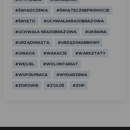
#ŚWIADCZENIA
#ŚWIĄTECZNEPROMOCJE
#ŚWIĘTO
#UCHWAŁAKRAJOBRAZOWA
#UCHWAŁA KRAJOBRAZOWA
#UKRAINA
#URZĄDMIASTA
#URZĄDSKARBOWY
#UWAGA
#WAKACJE
#WARSZTATY
#WĘGIEL
#WOLONTARIAT
#WSPÓŁPRACA
#WYDARZENIA
#ZDROWIE
#ZGŁOŚ
#ZHP