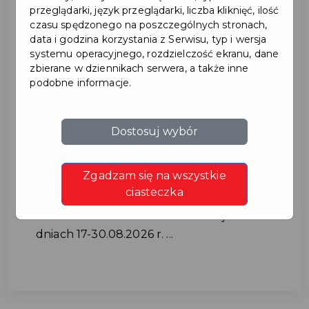
przeglądarki, język przeglądarki, liczba kliknięć, ilość
czasu spędzonego na poszczególnych stronach,
data i godzina korzystania z Serwisu, typ i wersja
systemu operacyjnego, rozdzielczość ekranu, dane
zbierane w dziennikach serwera, a także inne
podobne informacje.
Utrudnienia w ruchu na ul.
Dostosuj wybór
Cichej w dniach 17-
Zgadzam się na wszystkie
30.08.2026 r.
ciasteczka
Utrudnienia w ruchu na ul. Cichej w
dniach 17-30.08.2026 r. ...