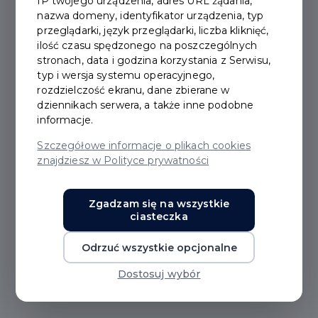
IP twojego urządzenia, adres URL żądania,
nazwa domeny, identyfikator urządzenia, typ
przeglądarki, język przeglądarki, liczba kliknięć,
ilość czasu spędzonego na poszczególnych
stronach, data i godzina korzystania z Serwisu,
typ i wersja systemu operacyjnego,
rozdzielczość ekranu, dane zbierane w
dziennikach serwera, a także inne podobne
informacje.
Utrudnienia w ruchu na ul.
Szczegółowe informacje o plikach cookies
Wojciecha Kossaka od 17
znajdziesz w Polityce prywatności
sierpnia do 15 września 2026
Zgadzam się na wszystkie
r.
ciasteczka
Odrzuć wszystkie opcjonalne
Utrudnienia w ruchu na ul. Wojciecha
Kossaka...
Dostosuj wybór