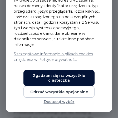
IP twojego urządzenia, adres URL żądania,
nazwa domeny, identyfikator urządzenia, typ
przeglądarki, język przeglądarki, liczba kliknięć,
ilość czasu spędzonego na poszczególnych
stronach, data i godzina korzystania z Serwisu,
typ i wersja systemu operacyjnego,
rozdzielczość ekranu, dane zbierane w
dziennikach serwera, a także inne podobne
informacje.
Wspólnie dla natury –
Szczegółowe informacje o plikach cookies
mieszkańcy Pruszcza
znajdziesz w Polityce prywatności
Gdańskiego posprzątali
Zgadzam się na wszystkie
kanał Raduni
ciasteczka
#WOLONTARIAT
Odrzuć wszystkie opcjonalne
Dostosuj wybór
18 października 2025 r. mieszkańcy
Pruszcza Gdańskiego po raz kolejny