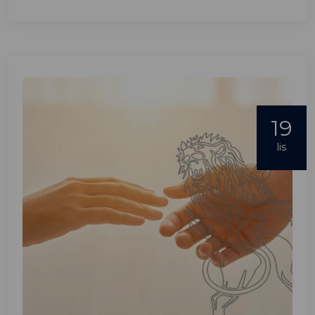
19
lis