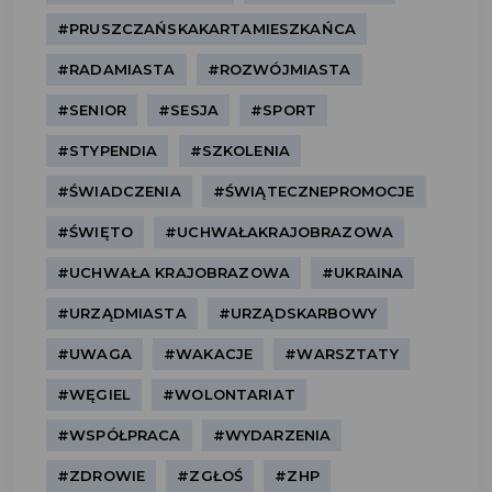
#PRUSZCZAŃSKAKARTAMIESZKAŃCA
#RADAMIASTA
#ROZWÓJMIASTA
#SENIOR
#SESJA
#SPORT
#STYPENDIA
#SZKOLENIA
#ŚWIADCZENIA
#ŚWIĄTECZNEPROMOCJE
#ŚWIĘTO
#UCHWAŁAKRAJOBRAZOWA
#UCHWAŁA KRAJOBRAZOWA
#UKRAINA
#URZĄDMIASTA
#URZĄDSKARBOWY
#UWAGA
#WAKACJE
#WARSZTATY
#WĘGIEL
#WOLONTARIAT
#WSPÓŁPRACA
#WYDARZENIA
#ZDROWIE
#ZGŁOŚ
#ZHP