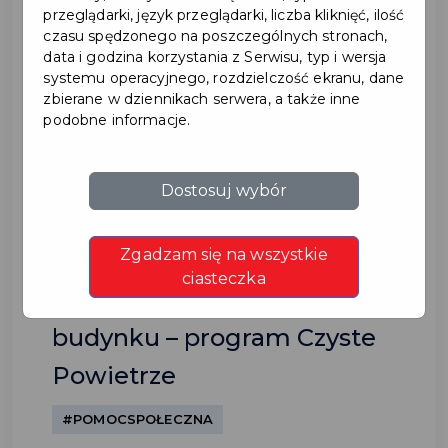
przeglądarki, język przeglądarki, liczba kliknięć, ilość
czasu spędzonego na poszczególnych stronach,
data i godzina korzystania z Serwisu, typ i wersja
systemu operacyjnego, rozdzielczość ekranu, dane
zbierane w dziennikach serwera, a także inne
podobne informacje.
Spotkanie informacyjne
Dostosuj wybór
dotyczące likwidacji
Zgadzam się na wszystkie
ogrzewania węglowego
ciasteczka
oraz termomodernizacji
budynku – program Czyste
Powietrze
#POMOCSPOŁECZNA