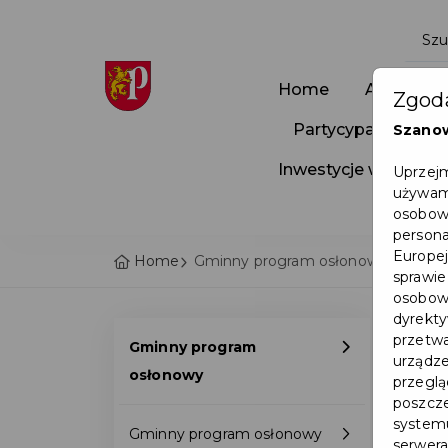
Home
Aktualnoś
Zgoda
Partycypacja Społ
Szano
Inwestycje w Pruszc
Uprzejm
używamy
osobowy
persona
Europej
Home
Gminny program osłonowy - Miasto
sprawie
osobowy
dyrekty
przetwa
Gminny program
urządze
osłonowy
przegląd
poszcze
systemu
Gminny program osłonowy
serwera