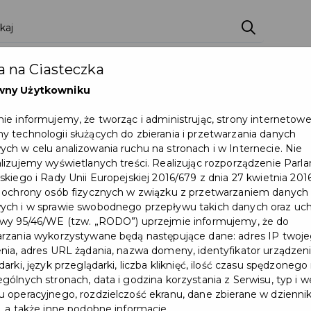
ci
Wydarzenia
O Mieście
Kultura i Sport
 na Ciasteczka
eczna
Programy
Czyste miasto
Zainwes
wny Użytkowniku
zu
Mapa Miasta
Załatw sprawę
Zamówie
ie informujemy, że tworząc i administrując, strony internetow
 technologii służących do zbierania i przetwarzania danych
Ochrona ludności
ch w celu analizowania ruchu na stronach i w Internecie. Nie
lizujemy wyświetlanych treści. Realizując rozporządzenie Par
skiego i Rady Unii Europejskiej 2016/679 z dnia 27 kwietnia 2016
 Pruszcz Gdański
 ochrony osób fizycznych w związku z przetwarzaniem danych
ch i w sprawie swobodnego przepływu takich danych oraz uch
wy 95/46/WE (tzw. „RODO”) uprzejmie informujemy, że do
rzania wykorzystywane będą następujące dane: adres IP twoj
nia, adres URL żądania, nazwa domeny, identyfikator urządzeni
arki, język przeglądarki, liczba kliknięć, ilość czasu spędzonego
GMINNY PROGRAM OSŁONO
gólnych stronach, data i godzina korzystania z Serwisu, typ i w
 operacyjnego, rozdzielczość ekranu, dane zbierane w dzienni
, a także inne podobne informacje.