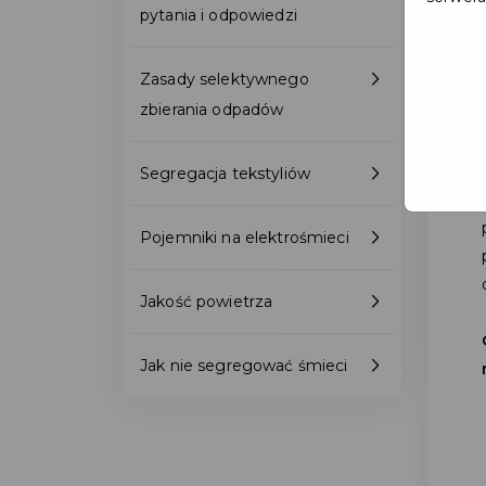
pytania i odpowiedzi
Zasady selektywnego
zbierania odpadów
Segregacja tekstyliów
Pojemniki na elektrośmieci
Jakość powietrza
Jak nie segregować śmieci