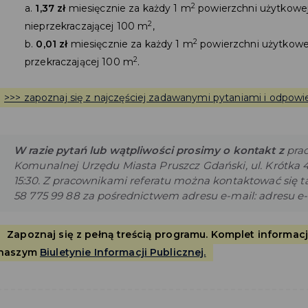
2
a.
1,37 zł
miesięcznie za każdy 1 m
powierzchni użytkowej
2
nieprzekraczającej 100 m
,
2
b.
0,01 zł
miesięcznie za każdy 1 m
powierzchni użytkowej
2
przekraczającej 100 m
.
>>> zapoznaj się z najczęściej zadawanymi pytaniami i odpo
W razie pytań lub wątpliwości prosimy o kontakt z
prac
Komunalnej Urzędu Miasta Pruszcz Gdański, ul. Krótka 4, 
15:30. Z pracownikami referatu można kontaktować się t
58 775 99 88 za pośrednictwem adresu e-mail: adresu e-
Zapoznaj się z pełną treścią programu. Komplet informac
naszym
Biuletynie Informacji Publicznej.