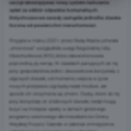
zaczął obowiązywać nowy system naliczania
opłat za odbiór odpadów komunalnych.
Dotychczasowe zasady zastąpiła jednolita stawka
liczona od powierzchni nieruchomości.
Przyjęta w marcu 2021 r. przez Radę Miasta uchwała
„śmieciowa” uwzględniła uwagi Regionalnej Izby
Obrachunkowej (RIO), która zakwestionowała
poprzednią jej wersję. W zasadach panujących do tej
pory gospodarstwa jedno i dwuosobowe korzystały z
ulgowych stawek, od momentu wejścia w życie
nowych przepisów ulgi będą nadal możliwe, ale
sposób ich otrzymania się zmieni. Osoby, które do tej
pory korzystały ze zniżkowych stawek, nadal mogą
liczyć na mniejsze opłaty w ramach gminnego
programu osłonowego dla mieszkańców Gminy
Miejskiej Pruszcz Gdański w zakresie zmniejszenia