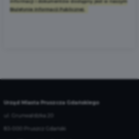
informacji i dokumentów dostępny jest w naszym
Biuletynie Informacji Publicznej.
Urząd Miasta Pruszcza Gdańskiego
ul. Grunwaldzka 20
83-000 Pruszcz Gdański