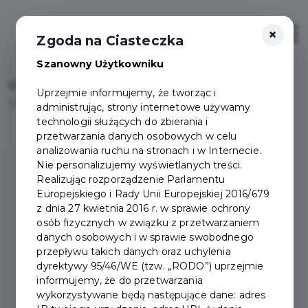
×
Otwór
Zgoda na Ciasteczka
Szanowny Użytkowniku
Home
Uprzejmie informujemy, że tworząc i
Gminny program osłonowy - Miasto Pruszcz Gdański
administrując, strony internetowe używamy
technologii służących do zbierania i
przetwarzania danych osobowych w celu
analizowania ruchu na stronach i w Internecie.
Gminny program
Nie personalizujemy wyświetlanych treści.
Realizując rozporządzenie Parlamentu
osłonowy
Europejskiego i Rady Unii Europejskiej 2016/679
z dnia 27 kwietnia 2016 r. w sprawie ochrony
Gminny program osłonowy
osób fizycznych w związku z przetwarzaniem
danych osobowych i w sprawie swobodnego
pytania i odpowiedzi
przepływu takich danych oraz uchylenia
dyrektywy 95/46/WE (tzw. „RODO”) uprzejmie
informujemy, że do przetwarzania
Zasady selektywnego
wykorzystywane będą następujące dane: adres
zbierania odpadów