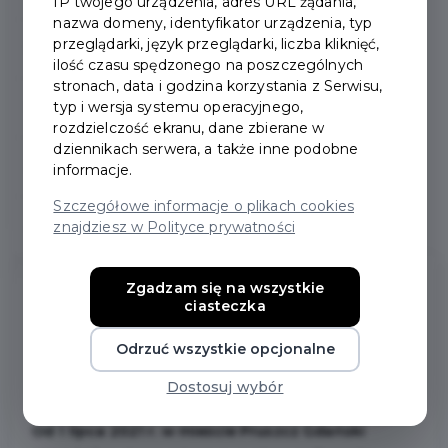
IP twojego urządzenia, adres URL żądania,
nazwa domeny, identyfikator urządzenia, typ
przeglądarki, język przeglądarki, liczba kliknięć,
Segregacja tekstyliów
ilość czasu spędzonego na poszczególnych
stronach, data i godzina korzystania z Serwisu,
typ i wersja systemu operacyjnego,
Pojemniki na elektrośmieci
rozdzielczość ekranu, dane zbierane w
dziennikach serwera, a także inne podobne
Jakość powietrza
informacje.
Szczegółowe informacje o plikach cookies
Jak nie segregować śmieci
znajdziesz w Polityce prywatności
Zgadzam się na wszystkie
ciasteczka
GMINNY PROGRAM
Odrzuć wszystkie opcjonalne
OSŁONOWY
Dostosuj wybór
Od 1 lipca 2021 r. w mieście Pruszcz Gdański