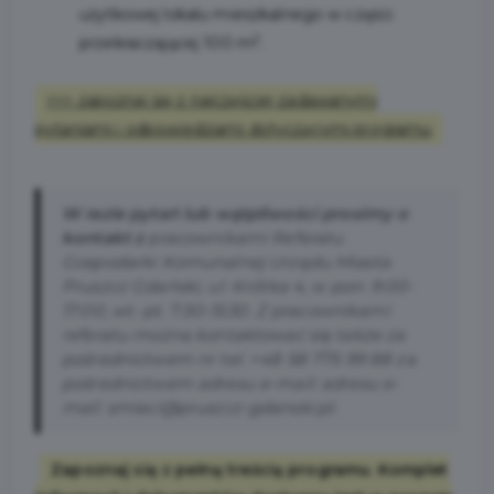
użytkowej lokalu mieszkalnego w części
2
przekraczającej 100 m
.
>>> zapoznaj się z najczęściej zadawanymi
pytaniami i odpowiedziami dotyczącymi programu
W razie pytań lub wątpliwości prosimy o
kontakt z
pracownikami Referatu
Gospodarki Komunalnej Urzędu Miasta
Pruszcz Gdański, ul. Krótka 4, w pon. 9:00-
17:00, wt.-pt. 7:30-15:30. Z pracownikami
referatu można kontaktować się także za
pośrednictwem nr tel. +48 58 775 99 88 za
pośrednictwem adresu e-mail: adresu e-
mail: smieci@pruszcz-gdanski.pl.
Zapoznaj się z pełną treścią programu. Komplet