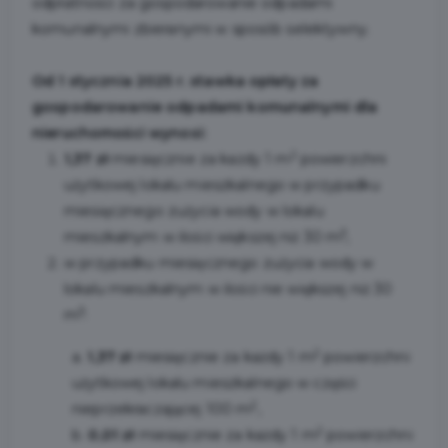
odpłatności za gospodarowanie odpadami
komunalnymi zbieranymi w sposób selektywny.
Od 1 stycznia 2025 r. stawka opłaty za
gospodarowanie odpadami komunalnymi dla
nieruchomości wynosi:
2
1,37 zł
miesięcznie za każdy 1 m
powierzchni
użytkowej lokalu mieszkalnego w przypadku
miesięcznego zużycia wody w lokalu
3
mieszkalnym w ilości większej niż 30 m
,
w przypadku miesięcznego zużycia wody w
lokalu mieszkalnym w ilości nie większej niż 30
3
m
:
2
a.
1,37 zł
miesięcznie za każdy 1 m
powierzchni
użytkowej lokalu mieszkalnego w części
2
nieprzekraczającej 100 m
,
2
b.
0,01 zł
miesięcznie za każdy 1 m
powierzchni