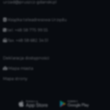
urzad@pruszcz-gdanski.pl
Książka teleadresowa Urzędu
tel. +48 58 775 99 55
fax. +48 58 682 34 51
Deklaracja dostępności
Mapa miasta
Mapa strony