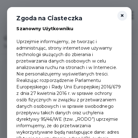
×
Otwór
Zgoda na Ciasteczka
Szanowny Użytkowniku
Home
Uprzejmie informujemy, że tworząc i
Segregacja tekstyliów - Miasto Pruszcz Gdański
administrując, strony internetowe używamy
technologii służących do zbierania i
przetwarzania danych osobowych w celu
analizowania ruchu na stronach i w Internecie.
Gminny program osłonowy
Nie personalizujemy wyświetlanych treści.
Realizując rozporządzenie Parlamentu
Europejskiego i Rady Unii Europejskiej 2016/679
Gminny program osłonowy
z dnia 27 kwietnia 2016 r. w sprawie ochrony
pytania i odpowiedzi
osób fizycznych w związku z przetwarzaniem
danych osobowych i w sprawie swobodnego
przepływu takich danych oraz uchylenia
Zasady selektywnego
dyrektywy 95/46/WE (tzw. „RODO”) uprzejmie
informujemy, że do przetwarzania
zbierania odpadów
wykorzystywane będą następujące dane: adres