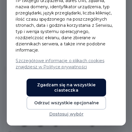
IP twojego urządzenia, adres URL żądania,
Segregacja tekstyliów
nazwa domeny, identyfikator urządzenia, typ
przeglądarki, język przeglądarki, liczba kliknięć,
ilość czasu spędzonego na poszczególnych
Pojemniki na elektrośmieci
stronach, data i godzina korzystania z Serwisu,
typ i wersja systemu operacyjnego,
rozdzielczość ekranu, dane zbierane w
Jakość powietrza
dziennikach serwera, a także inne podobne
informacje.
Jak nie segregować śmieci
Szczegółowe informacje o plikach cookies
znajdziesz w Polityce prywatności
Zgadzam się na wszystkie
SEGREGACJA
ciasteczka
TEKSTYLIÓW
Odrzuć wszystkie opcjonalne
Dostosuj wybór
Segregacja tekstyliów