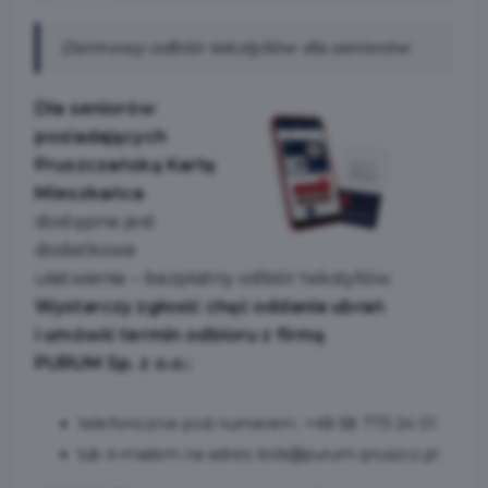
Darmowy odbiór tekstyliów dla seniorów
Dla seniorów
posiadających
Pruszczańską Kartę
Mieszkańca
dostępne jest
dodatkowe
ułatwienie – bezpłatny odbiór tekstyliów.
Wystarczy zgłosić chęć oddania ubrań
i umówić termin odbioru z firmą
PURUM Sp. z o.o.:
telefonicznie pod numerem: +48 58 773 24 01
lub e-mailem na adres: bok@purum-pruszcz.pl