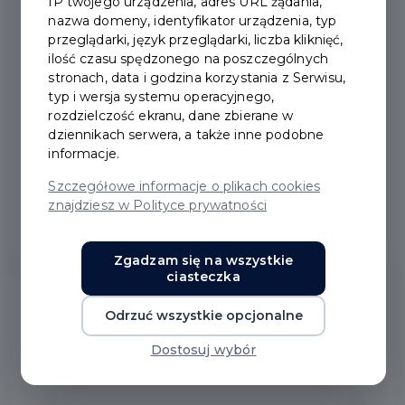
IP twojego urządzenia, adres URL żądania,
zbierania odpadów
nazwa domeny, identyfikator urządzenia, typ
przeglądarki, język przeglądarki, liczba kliknięć,
ilość czasu spędzonego na poszczególnych
Segregacja tekstyliów
stronach, data i godzina korzystania z Serwisu,
typ i wersja systemu operacyjnego,
rozdzielczość ekranu, dane zbierane w
Pojemniki na elektrośmieci
dziennikach serwera, a także inne podobne
informacje.
Jakość powietrza
Szczegółowe informacje o plikach cookies
znajdziesz w Polityce prywatności
Jak nie segregować śmieci
Zgadzam się na wszystkie
ciasteczka
Odrzuć wszystkie opcjonalne
Pytania i odpowiedzi
Dostosuj wybór