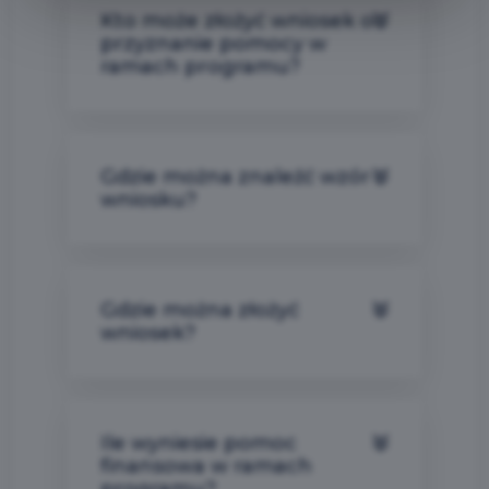
Kto może złożyć wniosek o
przyznanie pomocy w
ramach programu?
Gdzie można znaleźć wzór
wniosku?
Gdzie można złożyć
wniosek?
Ile wyniesie pomoc
finansowa w ramach