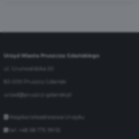
Urząd Miasta Pruszcza Gdańskiego
ul. Grunwaldzka 20
83-000 Pruszcz Gdański
urzad@pruszcz-gdanski.pl
Książka teleadresowa Urzędu
tel. +48 58 775 99 55