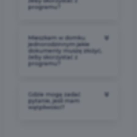
żeby skorzystać z
programu?
Mieszkam w domku
jednorodzinnym jakie
dokumenty muszę złożyć,
żeby skorzystać z
programu?
Gdzie mogę zadać
pytanie, jeśli mam
wątpliwości?