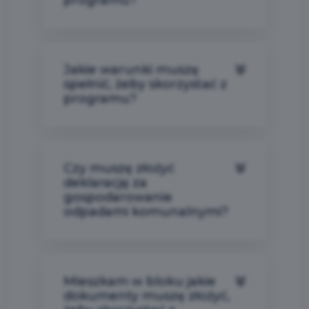
programu?
Jakie warunki muszę
spełnić, żeby skorzystać z
programu?
Czy muszę złożyć
deklarację za
gospodarowanie
odpadami komunalnymi?
Mieszkam w bloku jakie
dokumenty muszę złożyć,