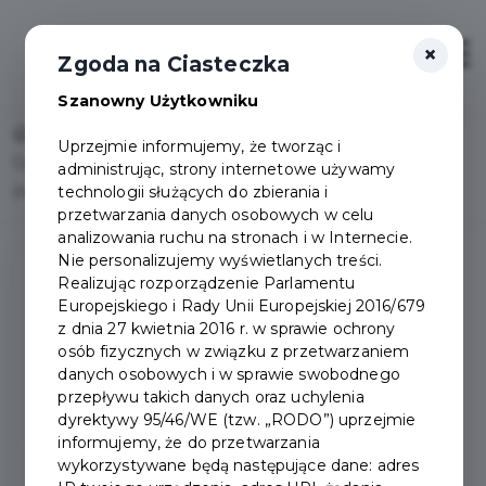
×
Otwór
Zgoda na Ciasteczka
Szanowny Użytkowniku
Home
Uprzejmie informujemy, że tworząc i
Gminny program osłonowy pytania i odpowiedzi - Miasto
administrując, strony internetowe używamy
technologii służących do zbierania i
Pruszcz Gdański
przetwarzania danych osobowych w celu
analizowania ruchu na stronach i w Internecie.
Nie personalizujemy wyświetlanych treści.
Realizując rozporządzenie Parlamentu
Gminny program osłonowy
Europejskiego i Rady Unii Europejskiej 2016/679
z dnia 27 kwietnia 2016 r. w sprawie ochrony
Gminny program
osób fizycznych w związku z przetwarzaniem
danych osobowych i w sprawie swobodnego
osłonowy pytania i
przepływu takich danych oraz uchylenia
odpowiedzi
dyrektywy 95/46/WE (tzw. „RODO”) uprzejmie
informujemy, że do przetwarzania
wykorzystywane będą następujące dane: adres
Zasady selektywnego