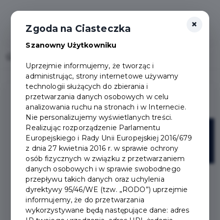
×
Zgoda na Ciasteczka
Szanowny Użytkowniku
Home
Lista aktualności
Uprzejmie informujemy, że tworząc i
administrując, strony internetowe używamy
technologii służących do zbierania i
przetwarzania danych osobowych w celu
analizowania ruchu na stronach i w Internecie.
Nie personalizujemy wyświetlanych treści.
Realizując rozporządzenie Parlamentu
29
Europejskiego i Rady Unii Europejskiej 2016/679
lip
z dnia 27 kwietnia 2016 r. w sprawie ochrony
osób fizycznych w związku z przetwarzaniem
danych osobowych i w sprawie swobodnego
przepływu takich danych oraz uchylenia
dyrektywy 95/46/WE (tzw. „RODO”) uprzejmie
informujemy, że do przetwarzania
wykorzystywane będą następujące dane: adres