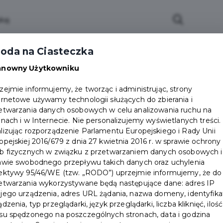
oda na Ciasteczka
anowny Użytkowniku
zejmie informujemy, że tworząc i administrując, strony
ernetowe używamy technologii służących do zbierania i
etwarzania danych osobowych w celu analizowania ruchu na
onach i w Internecie. Nie personalizujemy wyświetlanych treści.
lizując rozporządzenie Parlamentu Europejskiego i Rady Unii
opejskiej 2016/679 z dnia 27 kwietnia 2016 r. w sprawie ochrony
Pomorska KAS kontynuuje
b fizycznych w związku z przetwarzaniem danych osobowych i
awie swobodnego przepływu takich danych oraz uchylenia
szkolenia z KSeF
ektywy 95/46/WE (tzw. „RODO”) uprzejmie informujemy, że do
etwarzania wykorzystywane będą następujące dane: adres IP
#SZKOLENIA
jego urządzenia, adres URL żądania, nazwa domeny, identyfika
ądzenia, typ przeglądarki, język przeglądarki, liczba kliknięć, ilość
su spędzonego na poszczególnych stronach, data i godzina
#URZĄDSKARBOWY