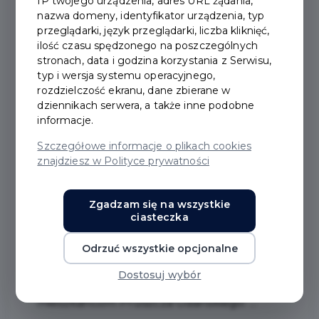
IP twojego urządzenia, adres URL żądania,
nazwa domeny, identyfikator urządzenia, typ
przeglądarki, język przeglądarki, liczba kliknięć,
ilość czasu spędzonego na poszczególnych
stronach, data i godzina korzystania z Serwisu,
typ i wersja systemu operacyjnego,
rozdzielczość ekranu, dane zbierane w
dziennikach serwera, a także inne podobne
informacje.
Bon ciepłowniczy -
Szczegółowe informacje o plikach cookies
informacja dla
znajdziesz w Polityce prywatności
mieszkańców Miasta
Zgadzam się na wszystkie
Pruszcza Gdańskiego
ciasteczka
#UWAGA
Odrzuć wszystkie opcjonalne
Dostosuj wybór
Bon ciepłowniczy nie przysługuje
mieszkańcom Pruszcza Gdańskiego. ...