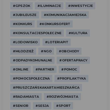
#GPSZOK
#ILUMINACJE
#INWESTYCJE
#JUBILEUSZE
#KOMUNIKACJAMIEJSKA
#KONKURS
#KONKURSOFERT
#KONSULTACJESPOŁECZNE
#KULTURA
#LODOWISKO
#LOTERIAPIT
#MŁODZIEŻ
#NGO
#OBCHODY
#ODPADYKOMUNALNE
#OFERTAPRACY
#ONLINE
#PARTNER
#POMOC
#POMOCSPOŁECZNA
#PROFILAKTYKA
#PRUSZCZAŃSKAKARTAMIESZKAŃCA
#RADAMIASTA
#ROZWÓJMIASTA
#SENIOR
#SESJA
#SPORT