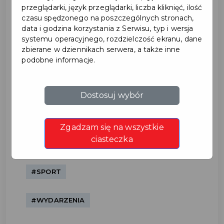
przeglądarki, język przeglądarki, liczba kliknięć, ilość
czasu spędzonego na poszczególnych stronach,
data i godzina korzystania z Serwisu, typ i wersja
systemu operacyjnego, rozdzielczość ekranu, dane
zbierane w dziennikach serwera, a także inne
podobne informacje.
Półmaraton Pruszcz
Dostosuj wybór
Gdański i Piątka nad
Zgadzam się na wszystkie
Radunią 2026 otworzą
ciasteczka
sezon biegowy
#SPORT
#WYDARZENIA