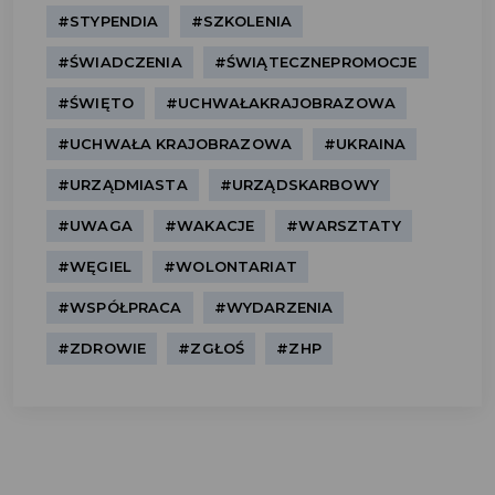
#STYPENDIA
#SZKOLENIA
#ŚWIADCZENIA
#ŚWIĄTECZNEPROMOCJE
#ŚWIĘTO
#UCHWAŁAKRAJOBRAZOWA
#UCHWAŁA KRAJOBRAZOWA
#UKRAINA
#URZĄDMIASTA
#URZĄDSKARBOWY
#UWAGA
#WAKACJE
#WARSZTATY
#WĘGIEL
#WOLONTARIAT
#WSPÓŁPRACA
#WYDARZENIA
#ZDROWIE
#ZGŁOŚ
#ZHP