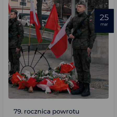
25
mar
79. rocznica powrotu