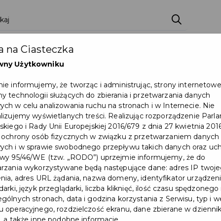
 na Ciasteczka
wny Użytkowniku
ie informujemy, że tworząc i administrując, strony internetow
 technologii służących do zbierania i przetwarzania danych
ch w celu analizowania ruchu na stronach i w Internecie. Nie
lizujemy wyświetlanych treści. Realizując rozporządzenie Par
skiego i Rady Unii Europejskiej 2016/679 z dnia 27 kwietnia 2016
 ochrony osób fizycznych w związku z przetwarzaniem danych
Do końca kwietnia węgiel
ch i w sprawie swobodnego przepływu takich danych oraz uch
wy 95/46/WE (tzw. „RODO”) uprzejmie informujemy, że do
na preferencyjnych
rzania wykorzystywane będą następujące dane: adres IP twoj
nia, adres URL żądania, nazwa domeny, identyfikator urządzeni
warunkach
arki, język przeglądarki, liczba kliknięć, ilość czasu spędzonego
gólnych stronach, data i godzina korzystania z Serwisu, typ i w
#WĘGIEL
 operacyjnego, rozdzielczość ekranu, dane zbierane w dzienni
, a także inne podobne informacje.