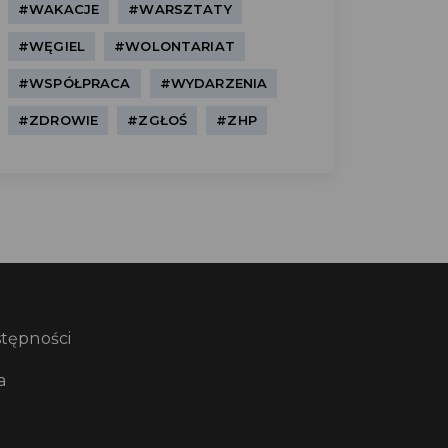
#WAKACJE
#WARSZTATY
#WĘGIEL
#WOLONTARIAT
#WSPÓŁPRACA
#WYDARZENIA
#ZDROWIE
#ZGŁOŚ
#ZHP
stępności
a