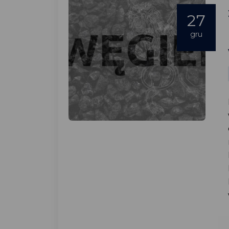
27
gru