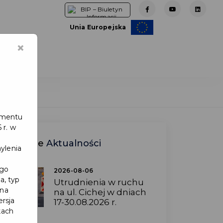
Unia Europejska
×
e
lamentu
 r. w
Ostatnie
Aktualności
ylenia
ego
2026-08-06
a, typ
Utrudnienia w ruchu
 na
na ul. Cichej w dniach
ersja
17-30.08.2026 r.
kach