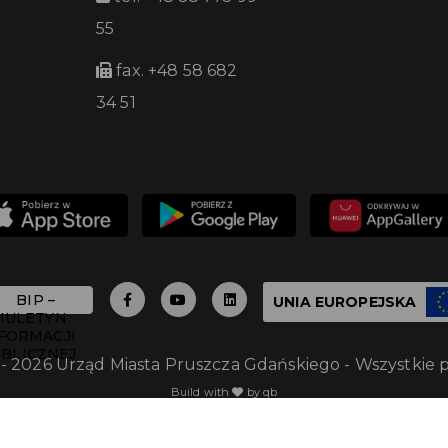
55
fax. +48 58 682
34 51
UNIA EUROPEJSKA
 - 2026 Urząd Miasta Pruszcza Gdańskiego - Wszystkie 
Build with
by qb