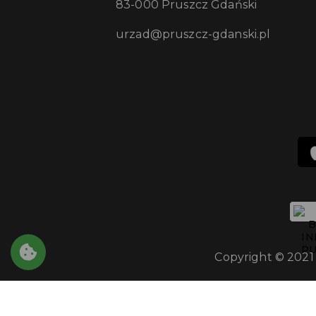
83-000 Pruszcz Gdański
urzad@pruszcz-gdanski.pl
Copyright © 2021