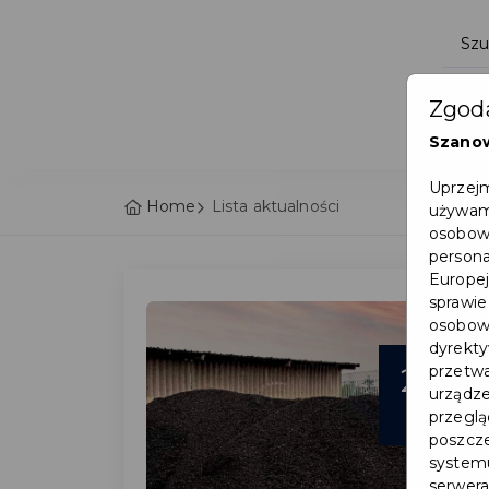
Zgoda
Szano
Uprzejm
Home
Lista aktualności
używamy
osobowy
persona
Europej
sprawie
osobowy
dyrekty
25
przetwa
urządze
sty
przegląd
poszcze
systemu
serwera