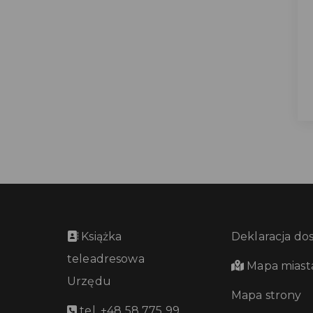
Książka
Deklaracja do
teleadresowa
Mapa miast
Urzędu
Mapa strony
tel. +48 58 775 99