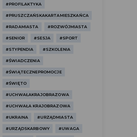
#PROFILAKTYKA
#PRUSZCZAŃSKAKARTAMIESZKAŃCA
#RADAMIASTA
#ROZWÓJMIASTA
#SENIOR
#SESJA
#SPORT
#STYPENDIA
#SZKOLENIA
#ŚWIADCZENIA
#ŚWIĄTECZNEPROMOCJE
#ŚWIĘTO
#UCHWAŁAKRAJOBRAZOWA
#UCHWAŁA KRAJOBRAZOWA
#UKRAINA
#URZĄDMIASTA
#URZĄDSKARBOWY
#UWAGA