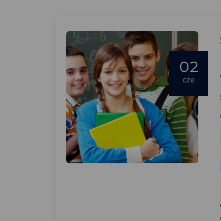
02
cze