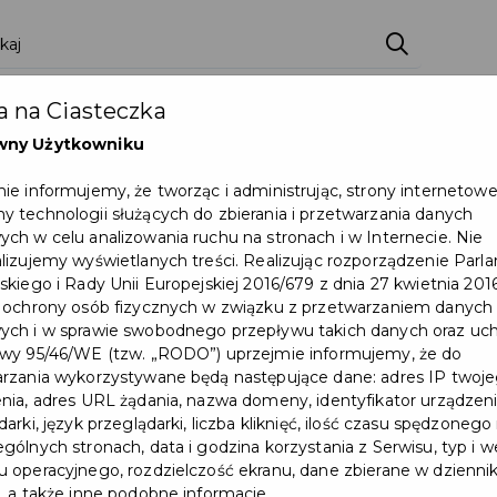
 na Ciasteczka
wny Użytkowniku
ie informujemy, że tworząc i administrując, strony internetow
 technologii służących do zbierania i przetwarzania danych
ch w celu analizowania ruchu na stronach i w Internecie. Nie
lizujemy wyświetlanych treści. Realizując rozporządzenie Par
skiego i Rady Unii Europejskiej 2016/679 z dnia 27 kwietnia 2016
 ochrony osób fizycznych w związku z przetwarzaniem danych
Stypendia Marszałka
ch i w sprawie swobodnego przepływu takich danych oraz uch
wy 95/46/WE (tzw. „RODO”) uprzejmie informujemy, że do
Województwa Pomorskiego
rzania wykorzystywane będą następujące dane: adres IP twoj
nia, adres URL żądania, nazwa domeny, identyfikator urządzeni
dla uczniów - nabór
arki, język przeglądarki, liczba kliknięć, ilość czasu spędzonego
wniosków
gólnych stronach, data i godzina korzystania z Serwisu, typ i w
 operacyjnego, rozdzielczość ekranu, dane zbierane w dzienni
, a także inne podobne informacje.