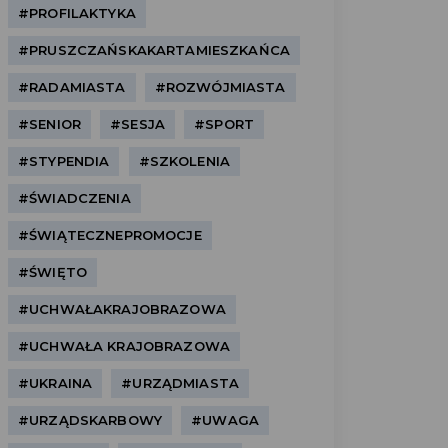
#PROFILAKTYKA
#PRUSZCZAŃSKAKARTAMIESZKAŃCA
#RADAMIASTA
#ROZWÓJMIASTA
#SENIOR
#SESJA
#SPORT
#STYPENDIA
#SZKOLENIA
#ŚWIADCZENIA
#ŚWIĄTECZNEPROMOCJE
#ŚWIĘTO
#UCHWAŁAKRAJOBRAZOWA
#UCHWAŁA KRAJOBRAZOWA
#UKRAINA
#URZĄDMIASTA
#URZĄDSKARBOWY
#UWAGA