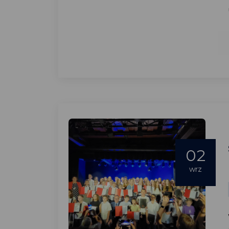
02
wrz