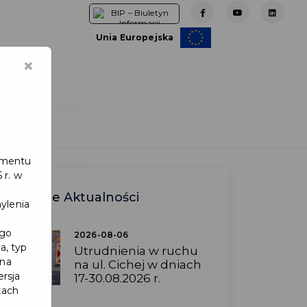
Unia Europejska
×
e
lamentu
 r. w
Ostatnie
Aktualności
ylenia
ego
2026-08-06
a, typ
Utrudnienia w ruchu
 na
na ul. Cichej w dniach
ersja
17-30.08.2026 r.
kach