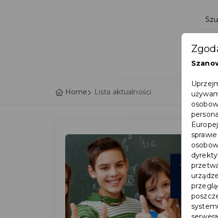
Zgoda
Szano
Uprzejm
Home
Lista aktualności
używamy
osobowy
persona
Europej
sprawie
osobowy
dyrekty
19
przetwa
urządze
cze
przegląd
poszcze
systemu
serwera