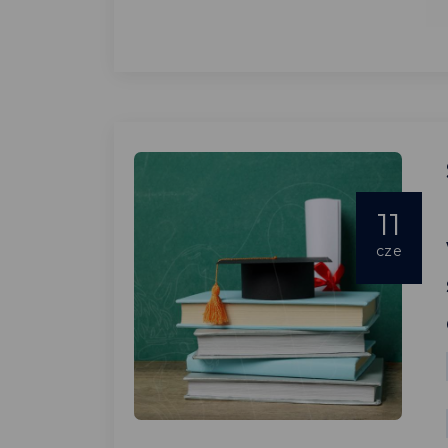
11
cze