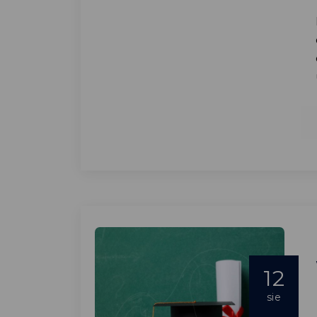
12
sie