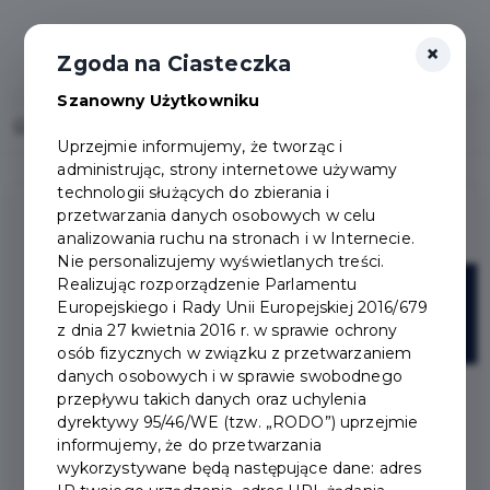
×
Zgoda na Ciasteczka
Szanowny Użytkowniku
Home
Lista aktualności
Uprzejmie informujemy, że tworząc i
administrując, strony internetowe używamy
technologii służących do zbierania i
przetwarzania danych osobowych w celu
analizowania ruchu na stronach i w Internecie.
Nie personalizujemy wyświetlanych treści.
Realizując rozporządzenie Parlamentu
22
Europejskiego i Rady Unii Europejskiej 2016/679
gru
z dnia 27 kwietnia 2016 r. w sprawie ochrony
osób fizycznych w związku z przetwarzaniem
danych osobowych i w sprawie swobodnego
przepływu takich danych oraz uchylenia
dyrektywy 95/46/WE (tzw. „RODO”) uprzejmie
informujemy, że do przetwarzania
wykorzystywane będą następujące dane: adres