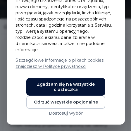
IP twojego urządzenia, adres URL żądania,
nazwa domeny, identyfikator urządzenia, typ
przeglądarki, język przeglądarki, liczba kliknięć,
ilość czasu spędzonego na poszczególnych
stronach, data i godzina korzystania z Serwisu,
Home
Fundusze zewnętrzne
Cyfrowa Gmina
typ i wersja systemu operacyjnego,
rozdzielczość ekranu, dane zbierane w
dziennikach serwera, a także inne podobne
informacje.
Cyfrowa Gmina
Szczegółowe informacje o plikach cookies
znajdziesz w Polityce prywatności
Opis projektu:
Zgadzam się na wszystkie
Celem projektu jest wyrównanie szans w dostępie do
ciasteczka
usług internetowych poprzez zakup sprzętu
komputerowego, który będzie wykorzystywany
Odrzuć wszystkie opcjonalne
przez uczniów do nauki.
Dostosuj wybór
Dzięki realizacji projektu komputery lub tablety