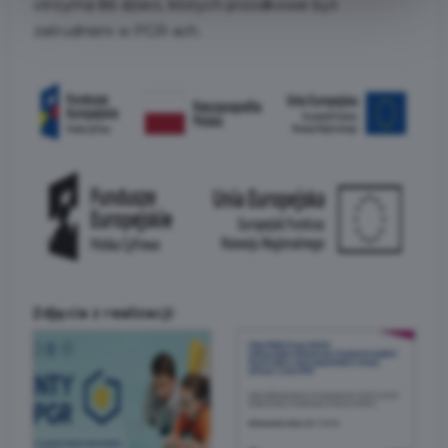
otrzyma 86 dzieci, których przodkowie byli
zatrudnieni w PGR-ach.
Zdjęcia z realizacji: