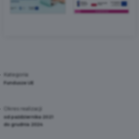
Kategoria:
Fundusze UE
Okres realizacji:
od października 2021
do grudnia 2024