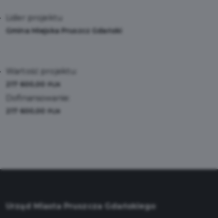
Lider projektu
Gmina Miejska Pruszcz Gdański
Wartość projektu:
217 600,00
PLN
Dofinansowanie:
217 600,00
PLN
Urząd Miasta Pruszcza Gdańskiego