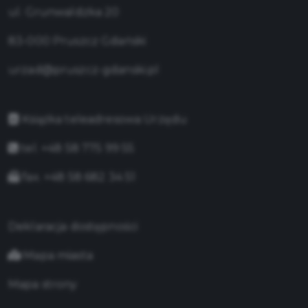
ul. Grunwaldzka 20
83-000 Pruszcz Gdański
urzad@pruszcz-gdanski.pl
Książka teleadresowa Urzędu
tel. +48 58 775 99 55
fax. +48 58 682 34 51
Deklaracja dostępności
Mapa miasta
Mapa strony