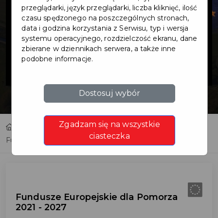
Europejskie dla
przeglądarki, język przeglądarki, liczba kliknięć, ilość
czasu spędzonego na poszczególnych stronach,
data i godzina korzystania z Serwisu, typ i wersja
Pomorza 2021 -
systemu operacyjnego, rozdzielczość ekranu, dane
zbierane w dziennikach serwera, a także inne
podobne informacje.
2027
Dostosuj wybór
Zgadzam się na wszystkie
Home
Fundusze zewnętrzne
ciasteczka
Fundusze Europejskie dla Pomorza 2021 - 2027
Fundusze Europejskie dla Pomorza
2021 - 2027