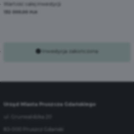
Wartość całej inwestycji:
132 000,00
PLN
Inwestycja zakończona
Urząd Miasta Pruszcza Gdańskiego
ul. Grunwaldzka 20
83-000 Pruszcz Gdański