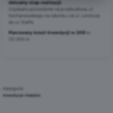
Aktualny etap realizacji:
Uzyskano pozwolenie na przebudowę ul.
Kochanowskiego na odcinku od ul. Lotniczej
do ul. Staffa
Planowany koszt inwestycji w 2015 r.:
132 000 zł
Kategoria:
Inwestycje miejskie