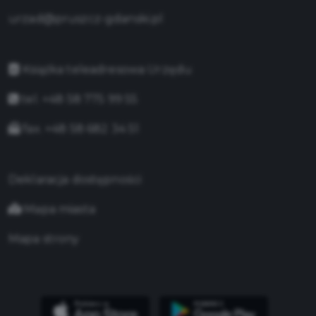
urzad@pruszcz-gdanski.pl
Książka teleadresowa Urzędu
tel. +48 58 775 99 55
fax. +48 58 682 34 51
Deklaracja dostępności
Mapa miasta
Mapa strony