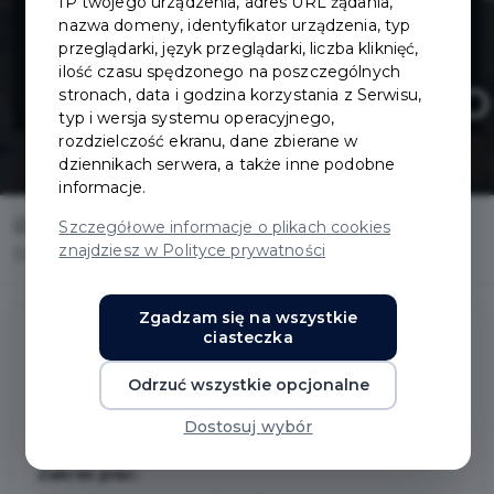
IP twojego urządzenia, adres URL żądania,
projektowa ul.
nazwa domeny, identyfikator urządzenia, typ
przeglądarki, język przeglądarki, liczba kliknięć,
ilość czasu spędzonego na poszczególnych
Kochanowskiego
stronach, data i godzina korzystania z Serwisu,
typ i wersja systemu operacyjnego,
rozdzielczość ekranu, dane zbierane w
dziennikach serwera, a także inne podobne
informacje.
Home
Inwestycje
Szczegółowe informacje o plikach cookies
znajdziesz w Polityce prywatności
Dokumentacja projektowa ul. Kochanowskiego
Zgadzam się na wszystkie
ciasteczka
Dokumentacja projektowa ul.
Odrzuć wszystkie opcjonalne
Kochanowskiego
Dostosuj wybór
Zakres prac: