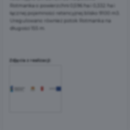
Rotmanka o powierzchni 0,596 ha i 0,332 ha i
łącznej pojemności retencyjnej blisko 9100 m3.
Uregulowano również potok Rotmanka na
długości 155 m.
Zdjęcia z realizacji: