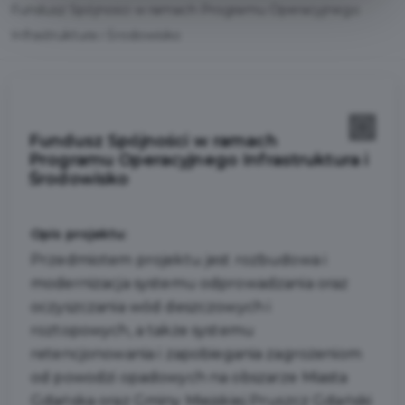
Fundusz Spójności w ramach Programu Operacyjnego
Infrastruktura i Środowisko
Fundusz Spójności w ramach
Programu Operacyjnego Infrastruktura i
Środowisko
Opis projektu:
Przedmiotem projektu jest rozbudowa i
modernizacja systemu odprowadzania oraz
oczyszczania wód deszczowych i
roztopowych, a także systemu
retencjonowania i zapobiegania zagrożeniom
od powodzi opadowych na obszarze Miasta
Gdańska oraz Gminy Miejskiej Pruszcz Gdański