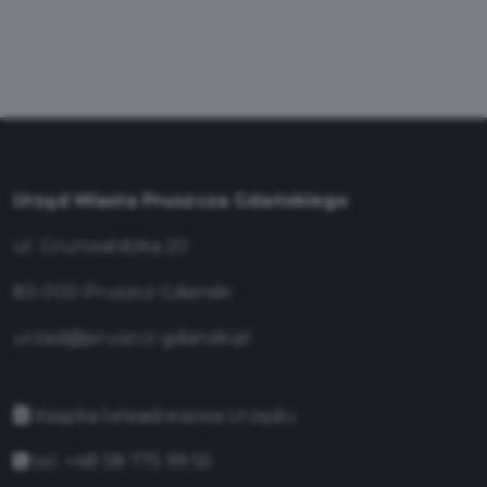
Urząd Miasta Pruszcza Gdańskiego
ul. Grunwaldzka 20
83-000 Pruszcz Gdański
urzad@pruszcz-gdanski.pl
Książka teleadresowa Urzędu
tel. +48 58 775 99 55