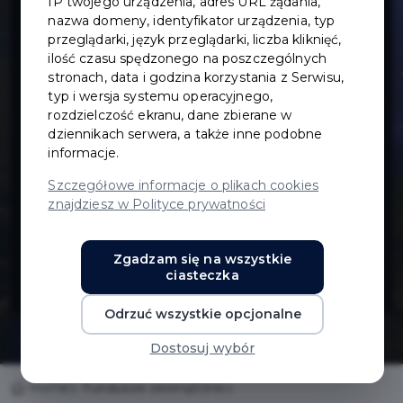
IP twojego urządzenia, adres URL żądania,
Spójności w
nazwa domeny, identyfikator urządzenia, typ
przeglądarki, język przeglądarki, liczba kliknięć,
ilość czasu spędzonego na poszczególnych
ramach
stronach, data i godzina korzystania z Serwisu,
typ i wersja systemu operacyjnego,
Programu
rozdzielczość ekranu, dane zbierane w
dziennikach serwera, a także inne podobne
informacje.
Operacyjnego
Szczegółowe informacje o plikach cookies
znajdziesz w Polityce prywatności
Infrastruktura i
Zgadzam się na wszystkie
Środowisko
ciasteczka
Odrzuć wszystkie opcjonalne
Dostosuj wybór
Home
Fundusze zewnętrzne