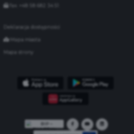
fax. +48 58 682 34 51
Deklaracja dostępności
Mapa miasta
Mapa strony