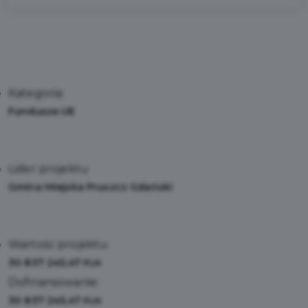
Kategoria:
Fundusze UE
Lider projektu
Gmina Miejska Pruszcz Gdański
Wartość projektu:
30 837 245,47
PLN
Dofinansowanie:
30 837 245,47
PLN