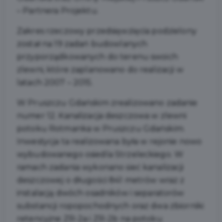
– Partnera Projektu.
Zakres rzeczowy przedsięwzięcia podzielony
został na 19 zadań budowlanych
przyporządkowanych do terenu swoich
zlewni, które zaplanowano do realizacji w
latach 2007 – 2015.
W Pruszczu Gdańskim zrealizowano zadanie
numer 12. Kanalizacja deszczowa w zlewni
potoku Rotmanka w Pruszczu Gdańskim.
Inwestycja ta realizowana była w rejonie nowo
wybudowanego osiedla Strzeleckiego. W
ramach zadania wykonano sieć kanalizacji
deszczowej o długości 841 metrów wraz z
instalacją dwóch osadników i separatorów
substancji ropopochodnych oraz dwa zbiorniki
retencyjne ZR-2a i ZR-2b na potoku